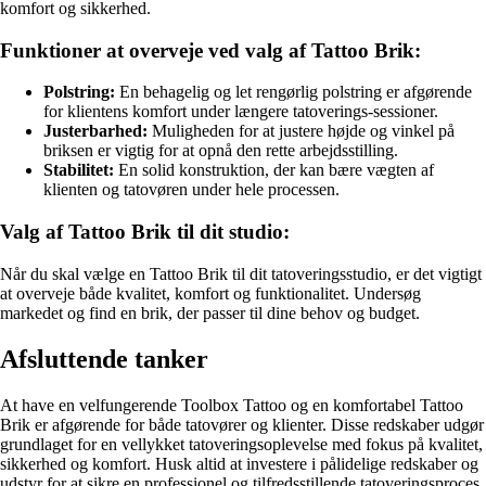
komfort og sikkerhed.
Funktioner at overveje ved valg af Tattoo Brik:
Polstring:
En behagelig og let rengørlig polstring er afgørende
for klientens komfort under længere tatoverings-sessioner.
Justerbarhed:
Muligheden for at justere højde og vinkel på
briksen er vigtig for at opnå den rette arbejdsstilling.
Stabilitet:
En solid konstruktion, der kan bære vægten af
klienten og tatovøren under hele processen.
Valg af Tattoo Brik til dit studio:
Når du skal vælge en Tattoo Brik til dit tatoveringsstudio, er det vigtigt
at overveje både kvalitet, komfort og funktionalitet. Undersøg
markedet og find en brik, der passer til dine behov og budget.
Afsluttende tanker
At have en velfungerende Toolbox Tattoo og en komfortabel Tattoo
Brik er afgørende for både tatovører og klienter. Disse redskaber udgør
grundlaget for en vellykket tatoveringsoplevelse med fokus på kvalitet,
sikkerhed og komfort. Husk altid at investere i pålidelige redskaber og
udstyr for at sikre en professionel og tilfredsstillende tatoveringsproces.