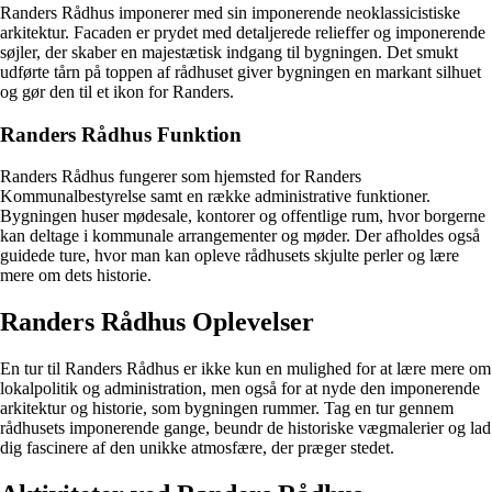
Randers Rådhus imponerer med sin imponerende neoklassicistiske
arkitektur. Facaden er prydet med detaljerede relieffer og imponerende
søjler, der skaber en majestætisk indgang til bygningen. Det smukt
udførte tårn på toppen af rådhuset giver bygningen en markant silhuet
og gør den til et ikon for Randers.
Randers Rådhus Funktion
Randers Rådhus fungerer som hjemsted for Randers
Kommunalbestyrelse samt en række administrative funktioner.
Bygningen huser mødesale, kontorer og offentlige rum, hvor borgerne
kan deltage i kommunale arrangementer og møder. Der afholdes også
guidede ture, hvor man kan opleve rådhusets skjulte perler og lære
mere om dets historie.
Randers Rådhus Oplevelser
En tur til Randers Rådhus er ikke kun en mulighed for at lære mere om
lokalpolitik og administration, men også for at nyde den imponerende
arkitektur og historie, som bygningen rummer. Tag en tur gennem
rådhusets imponerende gange, beundr de historiske vægmalerier og lad
dig fascinere af den unikke atmosfære, der præger stedet.