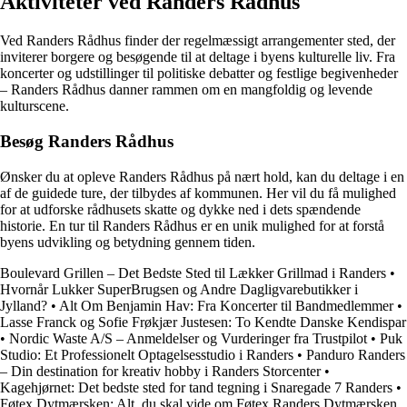
Aktiviteter ved Randers Rådhus
Ved Randers Rådhus finder der regelmæssigt arrangementer sted, der
inviterer borgere og besøgende til at deltage i byens kulturelle liv. Fra
koncerter og udstillinger til politiske debatter og festlige begivenheder
– Randers Rådhus danner rammen om en mangfoldig og levende
kulturscene.
Besøg Randers Rådhus
Ønsker du at opleve Randers Rådhus på nært hold, kan du deltage i en
af de guidede ture, der tilbydes af kommunen. Her vil du få mulighed
for at udforske rådhusets skatte og dykke ned i dets spændende
historie. En tur til Randers Rådhus er en unik mulighed for at forstå
byens udvikling og betydning gennem tiden.
Boulevard Grillen – Det Bedste Sted til Lækker Grillmad i Randers
•
Hvornår Lukker SuperBrugsen og Andre Dagligvarebutikker i
Jylland?
•
Alt Om Benjamin Hav: Fra Koncerter til Bandmedlemmer
•
Lasse Franck og Sofie Frøkjær Justesen: To Kendte Danske Kendispar
•
Nordic Waste A/S – Anmeldelser og Vurderinger fra Trustpilot
•
Puk
Studio: Et Professionelt Optagelsesstudio i Randers
•
Panduro Randers
– Din destination for kreativ hobby i Randers Storcenter
•
Kagehjørnet: Det bedste sted for tand tegning i Snaregade 7 Randers
•
Føtex Dytmærsken: Alt, du skal vide om Føtex Randers Dytmærsken