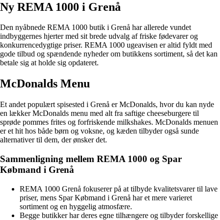
Ny REMA 1000 i Grenå
Den nyåbnede REMA 1000 butik i Grenå har allerede vundet
indbyggernes hjerter med sit brede udvalg af friske fødevarer og
konkurrencedygtige priser. REMA 1000 ugeavisen er altid fyldt med
gode tilbud og spændende nyheder om butikkens sortiment, så det kan
betale sig at holde sig opdateret.
McDonalds Menu
Et andet populært spisested i Grenå er McDonalds, hvor du kan nyde
en lækker McDonalds menu med alt fra saftige cheeseburgere til
sprøde pommes frites og forfriskende milkshakes. McDonalds menuen
er et hit hos både børn og voksne, og kæden tilbyder også sunde
alternativer til dem, der ønsker det.
Sammenligning mellem REMA 1000 og Spar
Købmand i Grenå
REMA 1000 Grenå fokuserer på at tilbyde kvalitetsvarer til lave
priser, mens Spar Købmand i Grenå har et mere varieret
sortiment og en hyggelig atmosfære.
Begge butikker har deres egne tilhængere og tilbyder forskellige