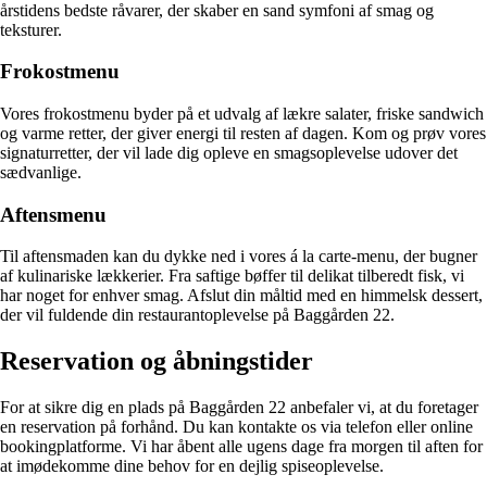
årstidens bedste råvarer, der skaber en sand symfoni af smag og
teksturer.
Frokostmenu
Vores frokostmenu byder på et udvalg af lækre salater, friske sandwich
og varme retter, der giver energi til resten af dagen. Kom og prøv vores
signaturretter, der vil lade dig opleve en smagsoplevelse udover det
sædvanlige.
Aftensmenu
Til aftensmaden kan du dykke ned i vores á la carte-menu, der bugner
af kulinariske lækkerier. Fra saftige bøffer til delikat tilberedt fisk, vi
har noget for enhver smag. Afslut din måltid med en himmelsk dessert,
der vil fuldende din restaurantoplevelse på Baggården 22.
Reservation og åbningstider
For at sikre dig en plads på Baggården 22 anbefaler vi, at du foretager
en reservation på forhånd. Du kan kontakte os via telefon eller online
bookingplatforme. Vi har åbent alle ugens dage fra morgen til aften for
at imødekomme dine behov for en dejlig spiseoplevelse.