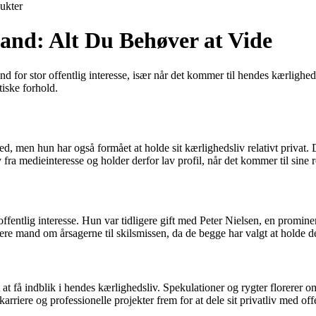
ukter
and: Alt Du Behøver at Vide
nd for stor offentlig interesse, især når det kommer til hendes kærligh
iske forhold.
, men hun har også formået at holde sit kærlighedsliv relativt privat.
 fra medieinteresse og holder derfor lav profil, når det kommer til sine 
entlig interesse. Hun var tidligere gift med Peter Nielsen, en prominent
igere mand om årsagerne til skilsmissen, da de begge har valgt at holde 
at få indblik i hendes kærlighedsliv. Spekulationer og rygter florerer 
arriere og professionelle projekter frem for at dele sit privatliv med of