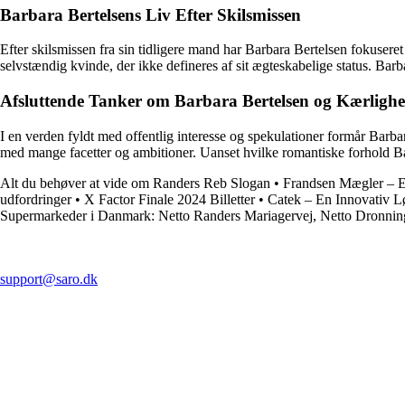
Barbara Bertelsens Liv Efter Skilsmissen
Efter skilsmissen fra sin tidligere mand har Barbara Bertelsen fokuseret
selvstændig kvinde, der ikke defineres af sit ægteskabelige status. Bar
Afsluttende Tanker om Barbara Bertelsen og Kærlighe
I en verden fyldt med offentlig interesse og spekulationer formår Barba
med mange facetter og ambitioner. Uanset hvilke romantiske forhold Barba
Alt du behøver at vide om Randers Reb Slogan
•
Frandsen Mægler – E
udfordringer
•
X Factor Finale 2024 Billetter
•
Catek – En Innovativ Lø
Supermarkeder i Danmark: Netto Randers Mariagervej, Netto Dronnin
support@saro.dk