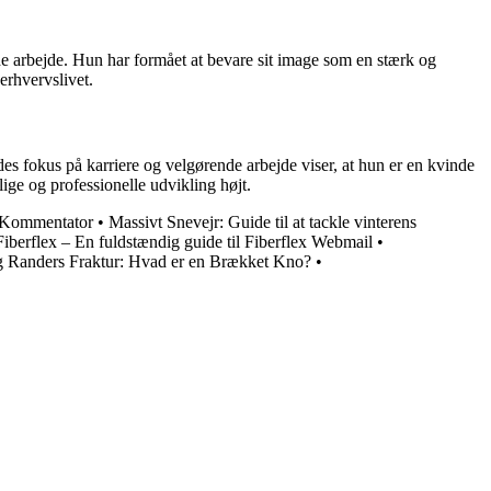
nde arbejde. Hun har formået at bevare sit image som en stærk og
erhvervslivet.
des fokus på karriere og velgørende arbejde viser, at hun er en kvinde
ige og professionelle udvikling højt.
 Kommentator
•
Massivt Snevejr: Guide til at tackle vinterens
iberflex – En fuldstændig guide til Fiberflex Webmail
•
g Randers Fraktur: Hvad er en Brækket Kno?
•