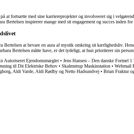
 på at fortsætte med sine karriereprojekter og involveeret sig i velgøre
bara Bertelsen inspirerer mange med sit engagement og succes inden for 
dslivet
ra Bertelsen at bevare en aura af mystik omkring sit kærlighedsliv. Hen
ra Bertelsen måtte have, er det tydeligt, at hun prioriterer sin personl
n Autoriseret Ejendomsmægler
•
Jens Hansen – Den danske Formel 1
sning til Dit Elektriske Behov
•
Skalmstrup Maskinstation
•
Webmail F
gborg, Aldi Varde, Aldi Rødby og Netto Hadsundvej
•
Brian Fraktur o