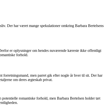
edsliv. Der har været mange spekulationer omkring Barbara Bertelsens
 Derfor er oplysninger om hendes nuværende kæreste ikke offentligt
romantiske forhold.
 forretningsmand, men parret gik efter nogle år hver til sit. Der har
detaljerne om deres ægteskab privat.
om potentielle romantiske forhold, men Barbara Bertelsen holder tæt
fentligheden.