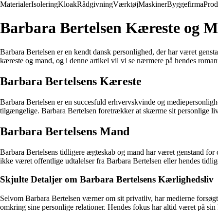
Materialer
Isolering
Kloak
Rådgivning
Værktøj
Maskiner
Byggefirma
Prod
Barbara Bertelsen Kæreste og M
Barbara Bertelsen er en kendt dansk personlighed, der har været gensta
kæreste og mand, og i denne artikel vil vi se nærmere på hendes romant
Barbara Bertelsens Kæreste
Barbara Bertelsen er en succesfuld erhvervskvinde og mediepersonlighed
tilgængelige. Barbara Bertelsen foretrækker at skærme sit personlige liv
Barbara Bertelsens Mand
Barbara Bertelsens tidligere ægteskab og mand har været genstand for off
ikke været offentlige udtalelser fra Barbara Bertelsen eller hendes tidl
Skjulte Detaljer om Barbara Bertelsens Kærlighedsliv
Selvom Barbara Bertelsen værner om sit privatliv, har medierne forsøgt 
omkring sine personlige relationer. Hendes fokus har altid været på sin k