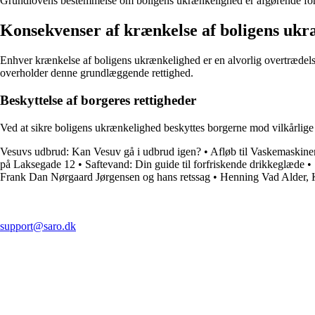
Grundlovens bestemmelse om boligens ukrænkelighed er afgørende for at f
Konsekvenser af krænkelse af boligens ukr
Enhver krænkelse af boligens ukrænkelighed er en alvorlig overtrædelse
overholder denne grundlæggende rettighed.
Beskyttelse af borgeres rettigheder
Ved at sikre boligens ukrænkelighed beskyttes borgerne mod vilkårlige in
Vesuvs udbrud: Kan Vesuv gå i udbrud igen?
•
Afløb til Vaskemaskin
på Laksegade 12
•
Saftevand: Din guide til forfriskende drikkeglæde
•
Frank Dan Nørgaard Jørgensen og hans retssag
•
Henning Vad Alder, 
support@saro.dk