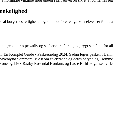
orhindre vilkårlig indtrængen i privatlivet og sikre, at borgernes rett
ænkelighed
 af borgernes rettigheder og kan medføre retlige konsekvenser for de an
dgreb i deres privatliv og skaber et retfærdigt og trygt samfund for all
en: En Komplet Guide
•
Påskesøndag 2024: Sådan fejres påsken i Dan
Sivebrønd Sommerhus: Alt om sivebrønde og deres betydning i somme
Kone og Liv
•
Raaby Rosendal Konkurs og Lasse Buhl Jørgensen vir