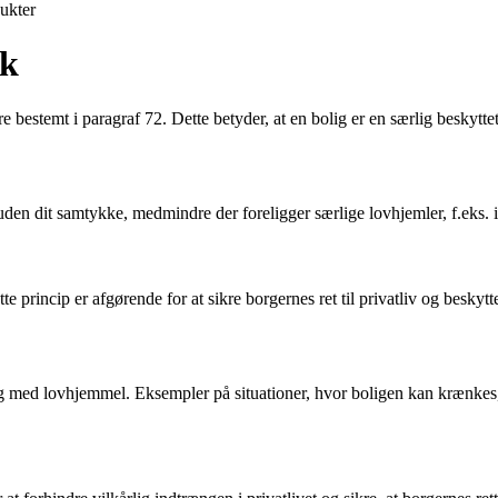
ukter
rk
temt i paragraf 72. Dette betyder, at en bolig er en særlig beskyttet zo
en dit samtykke, medmindre der foreligger særlige lovhjemler, f.eks. i 
te princip er afgørende for at sikre borgernes ret til privatliv og beskyt
d lovhjemmel. Eksempler på situationer, hvor boligen kan krænkes, ink