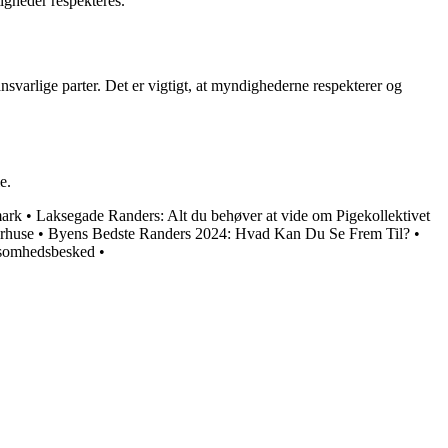
igheder respekteres.
svarlige parter. Det er vigtigt, at myndighederne respekterer og
e.
mark
•
Laksegade Randers: Alt du behøver at vide om Pigekollektivet
rhuse
•
Byens Bedste Randers 2024: Hvad Kan Du Se Frem Til?
•
ksomhedsbesked
•