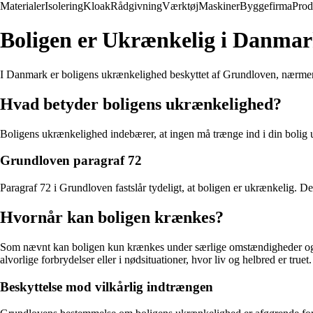
Materialer
Isolering
Kloak
Rådgivning
Værktøj
Maskiner
Byggefirma
Prod
Boligen er Ukrænkelig i Danma
I Danmark er boligens ukrænkelighed beskyttet af Grundloven, nærmere bes
Hvad betyder boligens ukrænkelighed?
Boligens ukrænkelighed indebærer, at ingen må trænge ind i din bolig ud
Grundloven paragraf 72
Paragraf 72 i Grundloven fastslår tydeligt, at boligen er ukrænkelig. Det
Hvornår kan boligen krænkes?
Som nævnt kan boligen kun krænkes under særlige omstændigheder og me
alvorlige forbrydelser eller i nødsituationer, hvor liv og helbred er truet.
Beskyttelse mod vilkårlig indtrængen