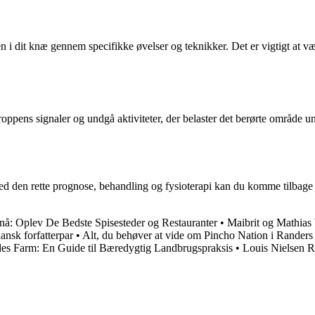
ten i dit knæ gennem specifikke øvelser og teknikker. Det er vigtigt at
il kroppens signaler og undgå aktiviteter, der belaster det berørte områd
den rette prognose, behandling og fysioterapi kan du komme tilbage til
enå: Oplev De Bedste Spisesteder og Restauranter
•
Maibrit og Mathias
ansk forfatterpar
•
Alt, du behøver at vide om Pincho Nation i Rander
des Farm: En Guide til Bæredygtig Landbrugspraksis
•
Louis Nielsen Ra