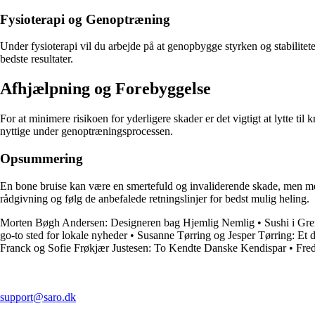
Fysioterapi og Genoptræning
Under fysioterapi vil du arbejde på at genopbygge styrken og stabilite
bedste resultater.
Afhjælpning og Forebyggelse
For at minimere risikoen for yderligere skader er det vigtigt at lytte t
nyttige under genoptræningsprocessen.
Opsummering
En bone bruise kan være en smertefuld og invaliderende skade, men med 
rådgivning og følg de anbefalede retningslinjer for bedst mulig heling.
Morten Bøgh Andersen: Designeren bag Hjemlig Nemlig
•
Sushi i Gr
go-to sted for lokale nyheder
•
Susanne Tørring og Jesper Tørring: Et d
Franck og Sofie Frøkjær Justesen: To Kendte Danske Kendispar
•
Fre
support@saro.dk