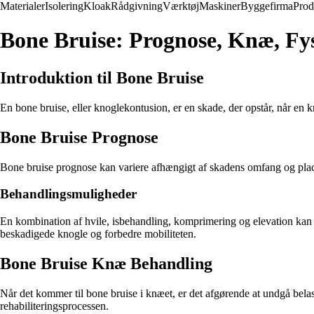
Materialer
Isolering
Kloak
Rådgivning
Værktøj
Maskiner
Byggefirma
Prod
Bone Bruise: Prognose, Knæ, Fy
Introduktion til Bone Bruise
En bone bruise, eller knoglekontusion, er en skade, der opstår, når en
Bone Bruise Prognose
Bone bruise prognose kan variere afhængigt af skadens omfang og placer
Behandlingsmuligheder
En kombination af hvile, isbehandling, komprimering og elevation kan 
beskadigede knogle og forbedre mobiliteten.
Bone Bruise Knæ Behandling
Når det kommer til bone bruise i knæet, er det afgørende at undgå belast
rehabiliteringsprocessen.