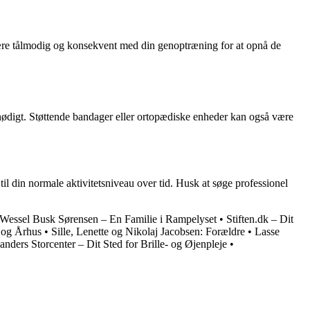
 være tålmodig og konsekvent med din genoptræning for at opnå de
e unødigt. Støttende bandager eller ortopædiske enheder kan også være
 din normale aktivitetsniveau over tid. Husk at søge professionel
 Wessel Busk Sørensen – En Familie i Rampelyset
•
Stiften.dk – Dit
s og Århus
•
Sille, Lenette og Nikolaj Jacobsen: Forældre
•
Lasse
nders Storcenter – Dit Sted for Brille- og Øjenpleje
•