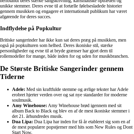
heriblandt deres stærke sangskrivning, karismatiske optræden og
unikke stemmer. Deres evne til at fortælle følelsesladede historier
gennem musikken og engagere et internationalt publikum har været
afgørende for deres succes.
Indflydelse på Popkultur
Britiske sangerinder har ikke kun sat deres præg på musikken, men
også på popkulturen som helhed. Deres ikoniske stil, stærke
personligheder og evne til at bryde grænser har gjort dem til
rollemodeller for mange, både inden for og uden for musikbranchen.
De Største Britiske Sangerinder gennem
Tiderne
Adele:
Med sin kraftfulde stemme og ærlige tekster har Adele
erobret hjerter verden over og sat nye standarder for moderne
soulmusik.
Amy Winehouse:
Amy Winehouse brød igennem med sit
album Back to Black og blev en af de mest ikoniske stemmer i
det 21. århundredes musik.
Dua Lipa:
Dua Lipa har inden for få år etableret sig som en af
de mest populære popstjerner med hits som New Rules og Dont
Start Now.