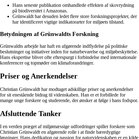
Hans seneste publikation omhandlede effekten af skovrydning
på biodiversitet i Amazonas.
Grünwaldt har desuden ledet flere store forskningsprojekter, der
har identificeret vigtige indikatorarter for miljøets tilstand.
Betydningen af Grünwaldts Forskning
Grünwaldts arbejde har haft en afgørende indflydelse på politiske
beslutninger og initiativer inden for naturbevarelse og miljøbeskyttelse.
Hans ekspertise bliver ofte efterspurgt i forbindelse med internationale
konferencer og topmøder om klimaforandringer.
Priser og Anerkendelser
Christian Grünwaldt har modtaget adskillige priser og anerkendelser
for sit enestående bidrag til videnskaben. Han er et forbillede for
mange unge forskere og studerende, der ønsker at følge i hans fodspor.
Afsluttende Tanker
I en verden præget af miljømæssige udfordringer spiller forskere som
Christian Grünwaldt en afgørende rolle i at finde bæredygtige
løsninger. Hans dedikation og passion for naturvidenskaben er en kilde