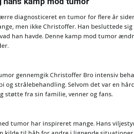
og hans kamp mod tumor
værre diagnosticeret en tumor for flere år sid
nge, men ikke Christoffer. Han besluttede si
vad han havde. Denne kamp mod tumor ændre
er.
mor gennemgik Christoffer Bro intensiv beha
i og strålebehandling. Selvom det var en hård 
 støtte fra sin familie, venner og fans.
 med tumor har inspireret mange. Hans viljesty
 kilde til håb for andre i lignende situationer