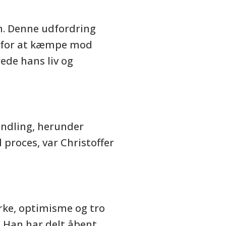
en. Denne udfordring
g for at kæmpe mod
de hans liv og
ndling, herunder
proces, var Christoffer
rke, optimisme og tro
. Han har delt åbent