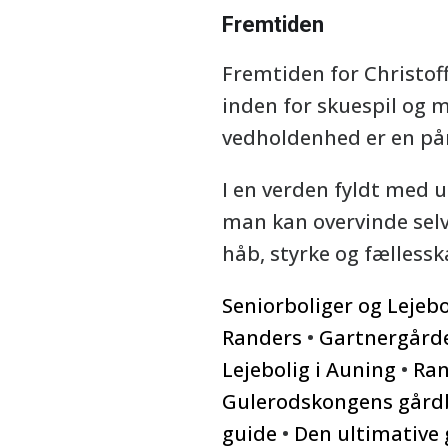
Fremtiden
Fremtiden for Christoff
inden for skuespil og 
vedholdenhed er en påm
I en verden fyldt med u
man kan overvinde selv
håb, styrke og fællessk
Seniorboliger og Lejebo
Randers
•
Gartnergårde
Lejebolig i Auning
•
Ran
Gulerodskongens gårdb
guide
•
Den ultimative 