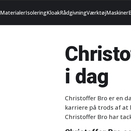
Materialer
Isolering
Kloak
Rådgivning
Værktøj
Maskiner
Christo
i dag
Christoffer Bro er en 
karriere på trods af 
Christoffer Bro har tac