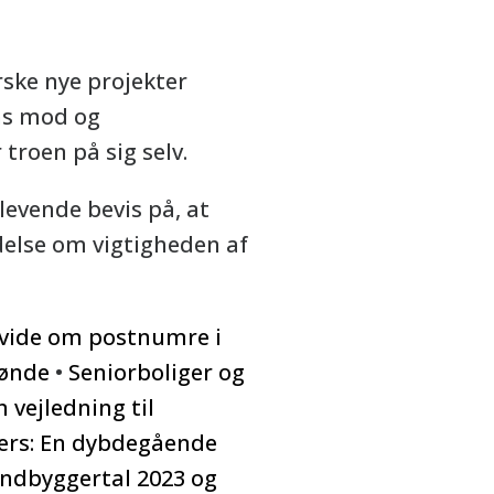
rske nye projekter
ans mod og
troen på sig selv.
levende bevis på, at
delse om vigtigheden af
 vide om postnumre i
Rønde
•
Seniorboliger og
 vejledning til
ers: En dybdegående
Indbyggertal 2023 og