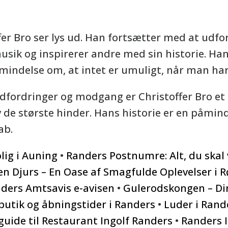
er Bro ser lys ud. Han fortsætter med at udfo
musik og inspirerer andre med sin historie. H
indelse om, at intet er umuligt, når man har 
dfordringer og modgang er Christoffer Bro et 
 de største hinder. Hans historie er en påmin
ab.
lig i Auning
•
Randers Postnumre: Alt, du skal
n Djurs – En Oase af Smagfulde Oplevelser i 
ders Amtsavis e-avisen
•
Gulerodskongen – Din
utik og åbningstider i Randers
•
Luder i Rand
guide til Restaurant Ingolf Randers
•
Randers 