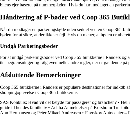
bilens ejer baseret på nummerpladen. Hvis du har modtaget en parkerings
Håndtering af P-bøder ved Coop 365 Butik
Når du modtager en parkeringsbøde uden seddel ved en Coop 365-butik i
bøden for at sikre, at der ikke er fejl. Hvis du mener, at bøden er uberet
Undgå Parkeringsbøder
For at undgå parkeringsbøder ved Coop 365-butikkerne i Randers og andr
tidsbegrænsninger og følg eventuelle andre regler, der er gældende på 
Afsluttende Bemærkninger
Coop 365-butikkerne i Randers er populære destinationer for indkøb af 
shoppingoplevelse i Coop 365-butikkerne.
SAS Konkurs: Hvad vil det betyde for passagerer og branchen?
•
Hell
guide til hendes familieliv
•
Achha Anmeldelser på Korsholm Trustpilo
Ann Hermansen og Peter Mikael Andreasen
•
Favrskov Autocenter – Di