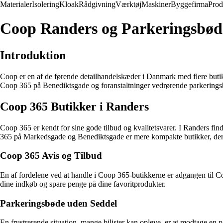
Materialer
Isolering
Kloak
Rådgivning
Værktøj
Maskiner
Byggefirma
Prod
Coop Randers og Parkeringsbøde
Introduktion
Coop er en af de førende detailhandelskæder i Danmark med flere buti
Coop 365 på Benediktsgade og foranstaltninger vedrørende parkerings
Coop 365 Butikker i Randers
Coop 365 er kendt for sine gode tilbud og kvalitetsvarer. I Randers fi
365 på Markedsgade og Benediktsgade er mere kompakte butikker, der t
Coop 365 Avis og Tilbud
En af fordelene ved at handle i Coop 365-butikkerne er adgangen til C
dine indkøb og spare penge på dine favoritprodukter.
Parkeringsbøde uden Seddel
En frustrerende situation, mange bilister kan opleve, er at modtage en 