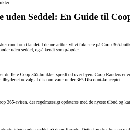
ukter
 uden Seddel: En Guide til Coop
kker rundt om i landet. I denne artikel vil vi fokusere på Coop 365-b
bøder uden seddel, også kendt som p-bøder.
nder du flere Coop 365-butikker spredt ud over byen. Coop Randers er en
ilbyder et udvalg af discountvarer under 365 Discount-konceptet.
oop 365-avisen, der regelmæssigt opdateres med de nyeste tilbud og ka
parkeringsbøde uden seddel på deres forrude. Dette kan ske, hvis en park