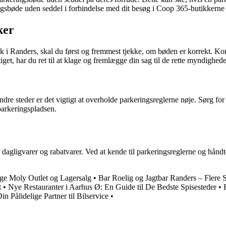
bøde uden seddel i forbindelse med dit besøg i Coop 365-butikkerne i Ran
ker
 Randers, skal du først og fremmest tjekke, om bøden er korrekt. Kont
tiget, har du ret til at klage og fremlægge din sag til de rette myndighede
e steder er det vigtigt at overholde parkeringsreglerne nøje. Sørg for 
parkeringspladsen.
dagligvarer og rabatvarer. Ved at kende til parkeringsreglerne og håndt
ige Moly Outlet og Lagersalg
•
Bar Roelig og Jagtbar Randers – Flere
t
•
Nye Restauranter i Aarhus Ø: En Guide til De Bedste Spisesteder
•
n Pålidelige Partner til Bilservice
•