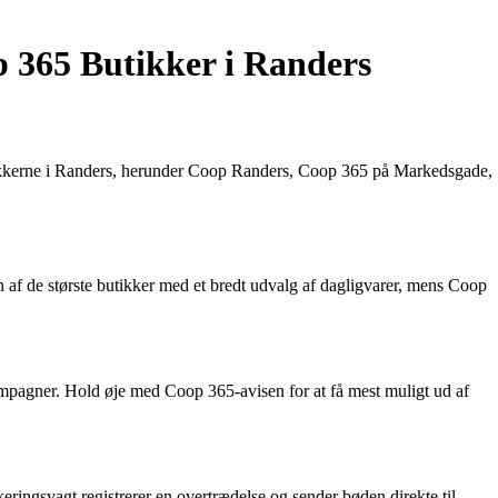
 365 Butikker i Randers
utikkerne i Randers, herunder Coop Randers, Coop 365 på Markedsgade,
 af de største butikker med et bredt udvalg af dagligvarer, mens Coop
mpagner. Hold øje med Coop 365-avisen for at få mest muligt ud af
eringsvagt registrerer en overtrædelse og sender bøden direkte til