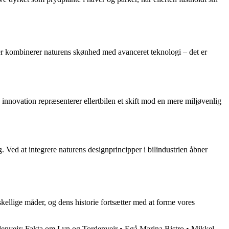
, der kombinerer naturens skønhed med avanceret teknologi – det er
 innovation repræsenterer ellertbilen et skift mod en mere miljøvenlig
 Ved at integrere naturens designprincipper i bilindustrien åbner
rskellige måder, og dens historie fortsætter med at forme vores
denvejr: Fakta om Lyn og Tordenvejr
•
Egå Marina Bistro
•
Mikkel