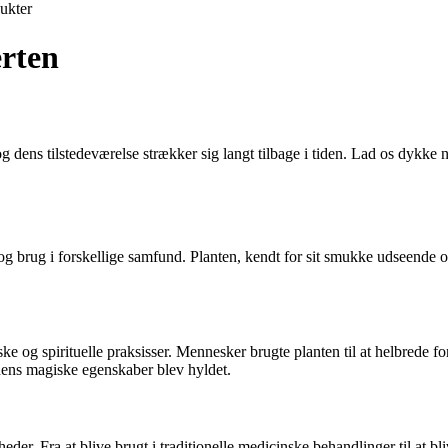
ukter
erten
, og dens tilstedeværelse strækker sig langt tilbage i tiden. Lad os dyk
g brug i forskellige samfund. Planten, kendt for sit smukke udseende og
inske og spirituelle praksisser. Mennesker brugte planten til at helbrede 
 dens magiske egenskaber blev hyldet.
er. Fra at blive brugt i traditionelle medicinske behandlinger til at bli