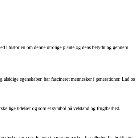
ke ned i historien om denne utrolige plante og dens betydning gennem
 alsidige egenskaber, har fascineret mennesker i generationer. Lad os
forskellige lidelser og som et symbol på velstand og frugtbarhed.
ve dyrket som prydplante i haver og parker, har ellerten fastholdt sin