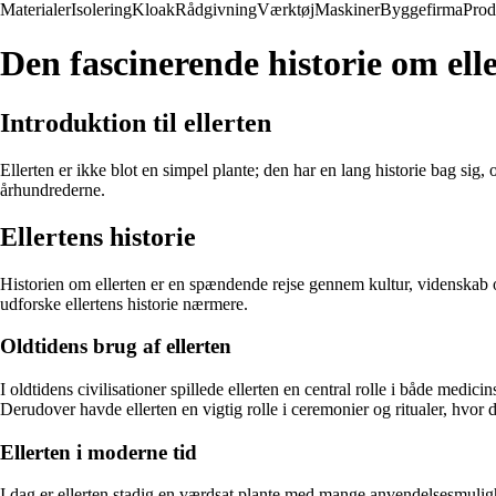
Materialer
Isolering
Kloak
Rådgivning
Værktøj
Maskiner
Byggefirma
Prod
Den fascinerende historie om ell
Introduktion til ellerten
Ellerten er ikke blot en simpel plante; den har en lang historie bag sig
århundrederne.
Ellertens historie
Historien om ellerten er en spændende rejse gennem kultur, videnskab o
udforske ellertens historie nærmere.
Oldtidens brug af ellerten
I oldtidens civilisationer spillede ellerten en central rolle i både medic
Derudover havde ellerten en vigtig rolle i ceremonier og ritualer, hvor
Ellerten i moderne tid
I dag er ellerten stadig en værdsat plante med mange anvendelsesmulighed