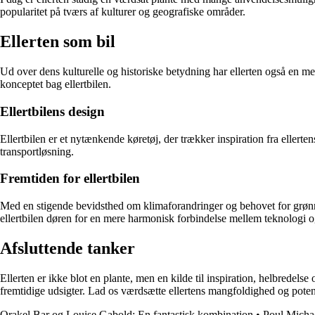
popularitet på tværs af kulturer og geografiske områder.
Ellerten som bil
Ud over dens kulturelle og historiske betydning har ellerten også en mer
konceptet bag ellertbilen.
Ellertbilens design
Ellertbilen er et nytænkende køretøj, der trækker inspiration fra eller
transportløsning.
Fremtiden for ellertbilen
Med en stigende bevidsthed om klimaforandringer og behovet for grønne t
ellertbilen døren for en mere harmonisk forbindelse mellem teknologi o
Afsluttende tanker
Ellerten er ikke blot en plante, men en kilde til inspiration, helbredel
fremtidige udsigter. Lad os værdsætte ellertens mangfoldighed og potent
Orakel Bar og Louise Gabold: En fantastisk kombination
•
Poul Michae