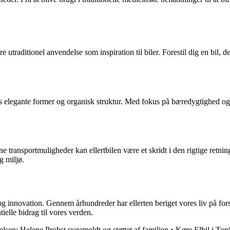
e utraditionel anvendelse som inspiration til biler. Forestil dig en bil
tens elegante former og organisk struktur. Med fokus på bæredygtighed og
ransportmuligheder kan ellertbilen være et skridt i den rigtige retning.
g miljø.
se og innovation. Gennem århundreder har ellerten beriget vores liv på fo
ielle bidrag til vores verden.
lsen: Helene Probst sygemeldt og støttet af familien
•
Køre Elbil i Tor