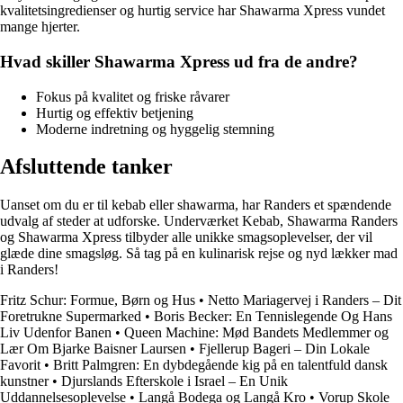
kvalitetsingredienser og hurtig service har Shawarma Xpress vundet
mange hjerter.
Hvad skiller Shawarma Xpress ud fra de andre?
Fokus på kvalitet og friske råvarer
Hurtig og effektiv betjening
Moderne indretning og hyggelig stemning
Afsluttende tanker
Uanset om du er til kebab eller shawarma, har Randers et spændende
udvalg af steder at udforske. Underværket Kebab, Shawarma Randers
og Shawarma Xpress tilbyder alle unikke smagsoplevelser, der vil
glæde dine smagsløg. Så tag på en kulinarisk rejse og nyd lækker mad
i Randers!
Fritz Schur: Formue, Børn og Hus
•
Netto Mariagervej i Randers – Dit
Foretrukne Supermarked
•
Boris Becker: En Tennislegende Og Hans
Liv Udenfor Banen
•
Queen Machine: Mød Bandets Medlemmer og
Lær Om Bjarke Baisner Laursen
•
Fjellerup Bageri – Din Lokale
Favorit
•
Britt Palmgren: En dybdegående kig på en talentfuld dansk
kunstner
•
Djurslands Efterskole i Israel – En Unik
Uddannelsesoplevelse
•
Langå Bodega og Langå Kro
•
Vorup Skole