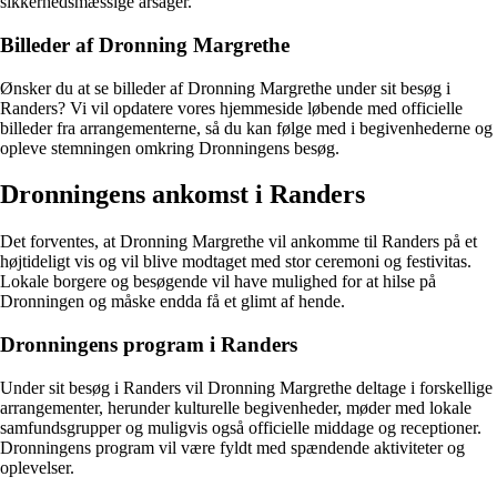
sikkerhedsmæssige årsager.
Billeder af Dronning Margrethe
Ønsker du at se billeder af Dronning Margrethe under sit besøg i
Randers? Vi vil opdatere vores hjemmeside løbende med officielle
billeder fra arrangementerne, så du kan følge med i begivenhederne og
opleve stemningen omkring Dronningens besøg.
Dronningens ankomst i Randers
Det forventes, at Dronning Margrethe vil ankomme til Randers på et
højtideligt vis og vil blive modtaget med stor ceremoni og festivitas.
Lokale borgere og besøgende vil have mulighed for at hilse på
Dronningen og måske endda få et glimt af hende.
Dronningens program i Randers
Under sit besøg i Randers vil Dronning Margrethe deltage i forskellige
arrangementer, herunder kulturelle begivenheder, møder med lokale
samfundsgrupper og muligvis også officielle middage og receptioner.
Dronningens program vil være fyldt med spændende aktiviteter og
oplevelser.