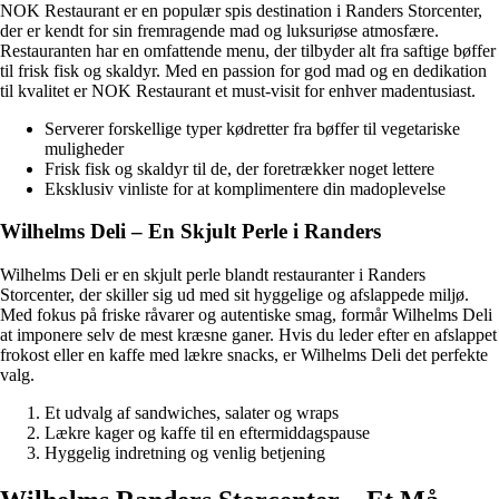
NOK Restaurant er en populær spis destination i Randers Storcenter,
der er kendt for sin fremragende mad og luksuriøse atmosfære.
Restauranten har en omfattende menu, der tilbyder alt fra saftige bøffer
til frisk fisk og skaldyr. Med en passion for god mad og en dedikation
til kvalitet er NOK Restaurant et must-visit for enhver madentusiast.
Serverer forskellige typer kødretter fra bøffer til vegetariske
muligheder
Frisk fisk og skaldyr til de, der foretrækker noget lettere
Eksklusiv vinliste for at komplimentere din madoplevelse
Wilhelms Deli – En Skjult Perle i Randers
Wilhelms Deli er en skjult perle blandt restauranter i Randers
Storcenter, der skiller sig ud med sit hyggelige og afslappede miljø.
Med fokus på friske råvarer og autentiske smag, formår Wilhelms Deli
at imponere selv de mest kræsne ganer. Hvis du leder efter en afslappet
frokost eller en kaffe med lækre snacks, er Wilhelms Deli det perfekte
valg.
Et udvalg af sandwiches, salater og wraps
Lækre kager og kaffe til en eftermiddagspause
Hyggelig indretning og venlig betjening