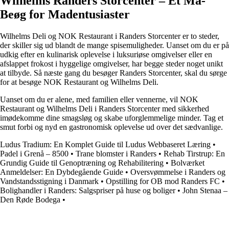
Wilhelms Randers Storcenter – Et Må-
Beøg for Madentusiaster
Wilhelms Deli og NOK Restaurant i Randers Storcenter er to steder,
der skiller sig ud blandt de mange spisemuligheder. Uanset om du er på
udkig efter en kulinarisk oplevelse i luksuriøse omgivelser eller en
afslappet frokost i hyggelige omgivelser, har begge steder noget unikt
at tilbyde. Så næste gang du besøger Randers Storcenter, skal du sørge
for at besøge NOK Restaurant og Wilhelms Deli.
Uanset om du er alene, med familien eller vennerne, vil NOK
Restaurant og Wilhelms Deli i Randers Storcenter med sikkerhed
imødekomme dine smagsløg og skabe uforglemmelige minder. Tag et
smut forbi og nyd en gastronomisk oplevelse ud over det sædvanlige.
Ludus Tradium: En Komplet Guide til Ludus Webbaseret Læring
•
Padel i Grenå – 8500
•
Trane blomster i Randers
•
Rehab Tirstrup: En
Grundig Guide til Genoptræning og Rehabilitering
•
Bolværket
Anmeldelser: En Dybdegående Guide
•
Oversvømmelse i Randers og
Vandstandsstigning i Danmark
•
Opstilling for OB mod Randers FC
•
Bolighandler i Randers: Salgspriser på huse og boliger
•
John Stenaa –
Den Røde Bodega
•