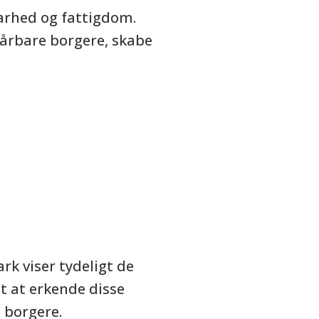
rhed og fattigdom.
sårbare borgere, skabe
k viser tydeligt de
gt at erkende disse
 borgere.