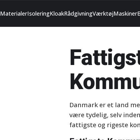
Materialer
Isolering
Kloak
Rådgivning
Værktøj
Maskiner
Fattigs
Kommun
Danmark er et land med 
være tydelig, selv inde
fattigste og rigeste k