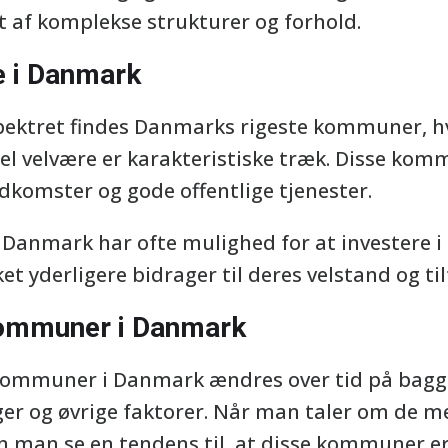
t af komplekse strukturer og forhold.
 i Danmark
pektret findes Danmarks rigeste kommuner, hv
el velvære er karakteristiske træk. Disse kom
dkomster og gode offentlige tjenester.
Danmark har ofte mulighed for at investere i 
ket yderligere bidrager til deres velstand og t
Kommuner i Danmark
e kommuner i Danmark ændres over tid på bag
nger og øvrige faktorer. Når man taler om de m
 man se en tendens til, at disse kommuner er 