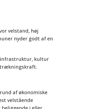
or velstand, høj
muner nyder godt af en
infrastruktur, kultur
iltrækningskraft.
grund af økonomiske
est velstående
beliggende i eller