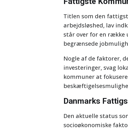
Fattigste Kommu
Titlen som den fattig
arbejdsløshed, lav in
står over for en række
begrænsede jobmuligh
Nogle af de faktorer, 
investeringer, svag lok
kommuner at fokusere p
beskæftigelsesmulighe
Danmarks Fattig
Den aktuelle status so
socioøkonomiske faktore