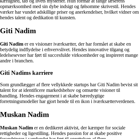
kærlighed, tab og livets mysterier. Hun formår at fange læserens
opmærksomhed med sin dybe indsigt og følsomme skrivestil. Hendes
værker har vundet adskillige priser og anerkendelser, hvilket vidner om
hendes talent og dedikation til kunsten.
Giti Nadim
Giti Nadim
er en visionær iværksætter, der har formået at skabe en
betydelig indflydelse i erhvervslivet. Hendes innovative tilgang og
ledelsesevner har ført til succesfulde virksomheder og inspireret mange
andre i branchen.
Giti Nadims karriere
Som grundlægger af flere vellykkede startups har Giti Nadim bevist sit
talent for at identificere markedsbehov og omsætte visioner til
handling. Hendes engagement i at skabe bæredygtige
forretningsmodeller har gjort hende til en ikon i iværksætterverdenen.
Muskan Nadim
Muskan Nadim
er en dedikeret aktivist, der kæmper for sociale
rettigheder og ligestilling. Hendes passion for at skabe positive
forandringer i samfundet har ført til oprettelsen af flere