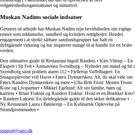
velgørenhedsorganisationer og initiativer.
Muskan Nadims sociale indsatser
Gennem sit arbejde har Muskan Nadim rejst bevidstheden om vigtige
emner som uddannelse, sundhed og kvinders rettigheder. Hendes
engagement i at styrke sårbare samfundsgrupper har haft en
dybtgående virkning og har inspireret mange til at handle for en bedre
verden.
Den ultimative guide til Restaurant Ingolf Randers
•
Kim Vittrup – En
Ekspert i Sit Felt
•
Amtsavisen Svendborg – Nyheder om mand og bil i
Svendborg samt politiets alarm 112
•
Fjellerup Vaffelbageri: En
Smagsoplevelse ved Havet
•
Føtex Dytmærsken: Alt, du skal vide om
Føtex Randers Dytmærsken og mere
•
Ulla-Britt Frost: Morten Frosts
Kone og Livspartner
•
Mikkel Egelund: Alt om familie, børn og
karriere
•
Brian Fraktur og Randers Fraktur: Hvad er en Brækket Kno?
•
Randers Laksen: En dybdegående guide til den lækre delikatesse
•
Ny Restaurant Laura i Bønnerup – En Kulinarisk Oplevelse på
Strandpromenaden
•
support@saro.dk