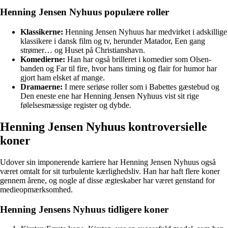
Henning Jensen Nyhuus populære roller
Klassikerne:
Henning Jensen Nyhuus har medvirket i adskillige
klassikere i dansk film og tv, herunder Matador, Een gang
strømer… og Huset på Christianshavn.
Komedierne:
Han har også brilleret i komedier som Olsen-
banden og Far til fire, hvor hans timing og flair for humor har
gjort ham elsket af mange.
Dramaerne:
I mere seriøse roller som i Babettes gæstebud og
Den eneste ene har Henning Jensen Nyhuus vist sit rige
følelsesmæssige register og dybde.
Henning Jensen Nyhuus kontroversielle
koner
Udover sin imponerende karriere har Henning Jensen Nyhuus også
været omtalt for sit turbulente kærlighedsliv. Han har haft flere koner
gennem årene, og nogle af disse ægteskaber har været genstand for
medieopmærksomhed.
Henning Jensens Nyhuus tidligere koner