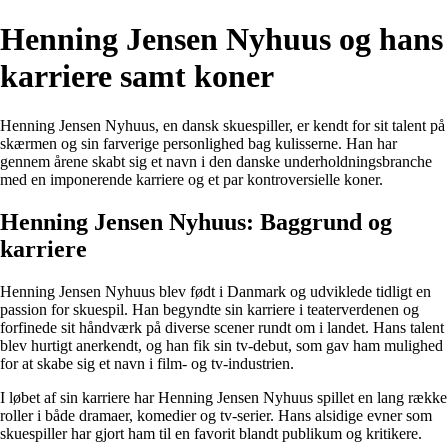
Henning Jensen Nyhuus og hans
karriere samt koner
Henning Jensen Nyhuus, en dansk skuespiller, er kendt for sit talent på
skærmen og sin farverige personlighed bag kulisserne. Han har
gennem årene skabt sig et navn i den danske underholdningsbranche
med en imponerende karriere og et par kontroversielle koner.
Henning Jensen Nyhuus: Baggrund og
karriere
Henning Jensen Nyhuus blev født i Danmark og udviklede tidligt en
passion for skuespil. Han begyndte sin karriere i teaterverdenen og
forfinede sit håndværk på diverse scener rundt om i landet. Hans talent
blev hurtigt anerkendt, og han fik sin tv-debut, som gav ham mulighed
for at skabe sig et navn i film- og tv-industrien.
I løbet af sin karriere har Henning Jensen Nyhuus spillet en lang række
roller i både dramaer, komedier og tv-serier. Hans alsidige evner som
skuespiller har gjort ham til en favorit blandt publikum og kritikere.