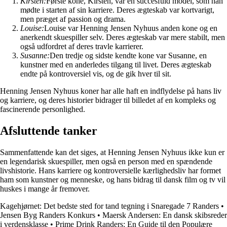
Kirsten:
Første kone, Kirsten, var en succesfuld model, som han
mødte i starten af sin karriere. Deres ægteskab var kortvarigt,
men præget af passion og drama.
Louise:
Louise var Henning Jensen Nyhuus anden kone og en
anerkendt skuespiller selv. Deres ægteskab var mere stabilt, men
også udfordret af deres travle karrierer.
Susanne:
Den tredje og sidste kendte kone var Susanne, en
kunstner med en anderledes tilgang til livet. Deres ægteskab
endte på kontroversiel vis, og de gik hver til sit.
Henning Jensen Nyhuus koner har alle haft en indflydelse på hans liv
og karriere, og deres historier bidrager til billedet af en kompleks og
fascinerende personlighed.
Afsluttende tanker
Sammenfattende kan det siges, at Henning Jensen Nyhuus ikke kun er
en legendarisk skuespiller, men også en person med en spændende
livshistorie. Hans karriere og kontroversielle kærlighedsliv har formet
ham som kunstner og menneske, og hans bidrag til dansk film og tv vil
huskes i mange år fremover.
Kagehjørnet: Det bedste sted for tand tegning i Snaregade 7 Randers
•
Jensen Byg Randers Konkurs
•
Maersk Andersen: En dansk skibsreder
i verdensklasse
•
Prime Drink Randers: En Guide til den Populære