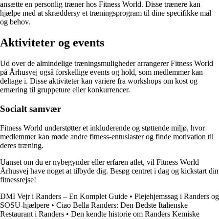
ansætte en personlig træner hos Fitness World. Disse trænere kan
hjælpe med at skræddersy et træningsprogram til dine specifikke mål
og behov.
Aktiviteter og events
Ud over de almindelige træningsmuligheder arrangerer Fitness World
på Århusvej også forskellige events og hold, som medlemmer kan
deltage i. Disse aktiviteter kan variere fra workshops om kost og
ernæring til gruppeture eller konkurrencer.
Socialt samvær
Fitness World understøtter et inkluderende og støttende miljø, hvor
medlemmer kan møde andre fitness-entusiaster og finde motivation til
deres træning.
Uanset om du er nybegynder eller erfaren atlet, vil Fitness World
Århusvej have noget at tilbyde dig. Besøg centret i dag og kickstart din
fitnessrejse!
DMI Vejr i Randers – En Komplet Guide
•
Plejehjemssag i Randers og
SOSU-hjælpere
•
Ciao Bella Randers: Den Bedste Italienske
Restaurant i Randers
•
Den kendte historie om Randers Kemiske