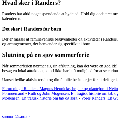
Hvad sker i Randers?
Randers har altid noget spændende at byde på. Hold dig opdateret med 
kalenderen.
Det sker i Randers for børn
Der er masser af familievenlige begivenheder og aktiviteter i Rander
og arrangementer, der henvender sig specifikt til børn.
Slutning på en sjov sommerferie
Når sommerferien nærmer sig sin afslutning, kan det være en god idé a
besøg en lokal attraktion, som I ikke har haft mulighed for at se endnu
Uanset hvilke aktiviteter du og din familie beslutter jer for at delta
Forurening i Randers: Magnus Heunicke, højder og plantejord i Netto
Formuemand
•
Ruth og John Mogensen: En tragisk historie om tab o
Mogensen: En tragisk historie om tab og sorg
•
Vores Randers: En Gu
support@saro.dk