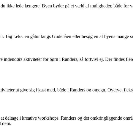
 du ikke lede længere. Byen byder på et væld af muligheder, både for vok
 til. Tag f.eks. en gåtur langs Gudenåen eller besøg en af byens mange
jove indendørs aktiviteter for børn i Randers, så fortvivl ej. Der findes f
viteter at give sig i kast med, både i Randers og omegn. Overvej f.eks. 
til at deltage i kreative workshops. Randers og det omkringliggende områ
et dem.