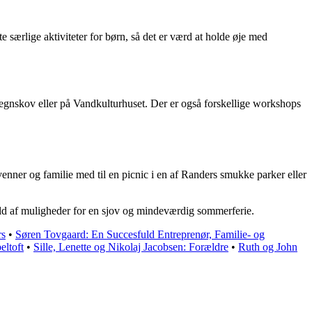
særlige aktiviteter for børn, så det er værd at holde øje med
Regnskov eller på Vandkulturhuset. Der er også forskellige workshops
enner og familie med til en picnic i en af Randers smukke parker eller
 væld af muligheder for en sjov og mindeværdig sommerferie.
rs
•
Søren Tovgaard: En Succesfuld Entreprenør, Familie- og
eltoft
•
Sille, Lenette og Nikolaj Jacobsen: Forældre
•
Ruth og John