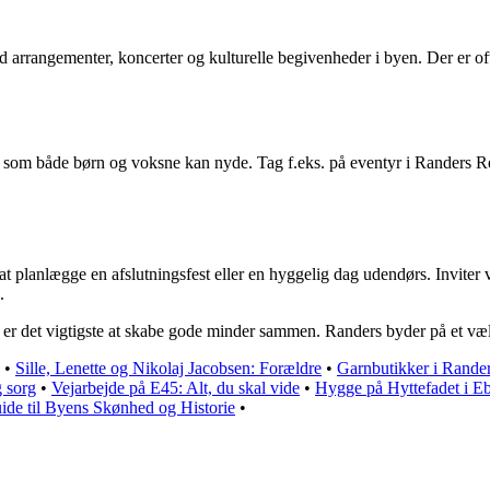
arrangementer, koncerter og kulturelle begivenheder i byen. Der er ofte 
s, som både børn og voksne kan nyde. Tag f.eks. på eventyr i Randers 
t planlægge en afslutningsfest eller en hyggelig dag udendørs. Inviter v
.
ge i, er det vigtigste at skabe gode minder sammen. Randers byder på et
•
Sille, Lenette og Nikolaj Jacobsen: Forældre
•
Garnbutikker i Rande
g sorg
•
Vejarbejde på E45: Alt, du skal vide
•
Hygge på Hyttefadet i Eb
ide til Byens Skønhed og Historie
•