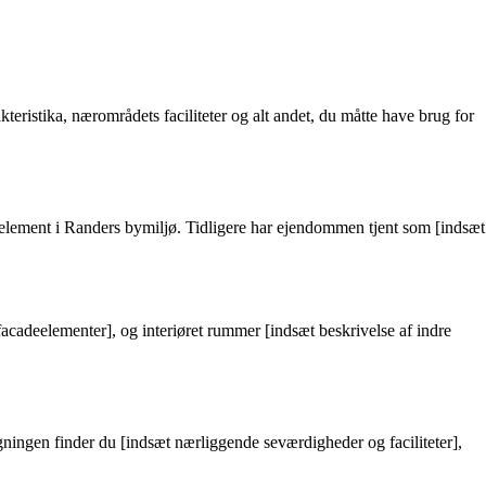
eristika, nærområdets faciliteter og alt andet, du måtte have brug for
nt element i Randers bymiljø. Tidligere har ejendommen tjent som [indsæt
facadeelementer], og interiøret rummer [indsæt beskrivelse af indre
bygningen finder du [indsæt nærliggende seværdigheder og faciliteter],