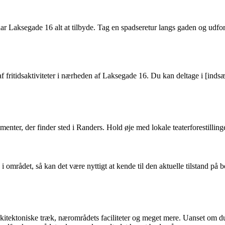
har Laksegade 16 alt at tilbyde. Tag en spadseretur langs gaden og udfo
f fritidsaktiviteter i nærheden af Laksegade 16. Du kan deltage i [indsæ
ter, der finder sted i Randers. Hold øje med lokale teaterforestillinger
 i området, så kan det være nyttigt at kende til den aktuelle tilstand p
rkitektoniske træk, nærområdets faciliteter og meget mere. Uanset om du 