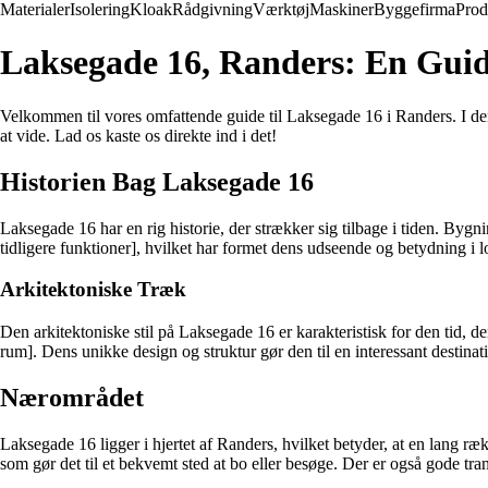
Materialer
Isolering
Kloak
Rådgivning
Værktøj
Maskiner
Byggefirma
Prod
Laksegade 16, Randers: En Guid
Velkommen til vores omfattende guide til Laksegade 16 i Randers. I denn
at vide. Lad os kaste os direkte ind i det!
Historien Bag Laksegade 16
Laksegade 16 har en rig historie, der strækker sig tilbage i tiden. Byg
tidligere funktioner], hvilket har formet dens udseende og betydning i 
Arkitektoniske Træk
Den arkitektoniske stil på Laksegade 16 er karakteristisk for den tid, 
rum]. Dens unikke design og struktur gør den til en interessant destinat
Nærområdet
Laksegade 16 ligger i hjertet af Randers, hvilket betyder, at en lang ræk
som gør det til et bekvemt sted at bo eller besøge. Der er også gode tran