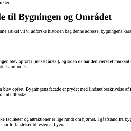
ukter
e til Bygningen og Området
e artikel vil vi udforske historien bag denne adresse, bygningens karakt
ningen blev opført i [indsæt årstal], og siden da har den været et marka
lokalsamfundet.
den blev opført. Bygningens facade er prydet med [indsæt beskrivelse af 
ion at udforske.
ke faciliteter og attraktioner er lige rundt om hjørnet. I gåafstand fra 
sportforbindelser til resten af byen.