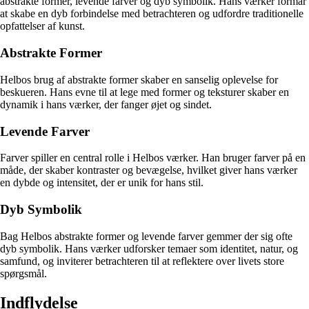
abstrakte former, levende farver og dyb symbolik. Hans værker formår
at skabe en dyb forbindelse med betrachteren og udfordre traditionelle
opfattelser af kunst.
Abstrakte Former
Helbos brug af abstrakte former skaber en sanselig oplevelse for
beskueren. Hans evne til at lege med former og teksturer skaber en
dynamik i hans værker, der fanger øjet og sindet.
Levende Farver
Farver spiller en central rolle i Helbos værker. Han bruger farver på en
måde, der skaber kontraster og bevægelse, hvilket giver hans værker
en dybde og intensitet, der er unik for hans stil.
Dyb Symbolik
Bag Helbos abstrakte former og levende farver gemmer der sig ofte
dyb symbolik. Hans værker udforsker temaer som identitet, natur, og
samfund, og inviterer betrachteren til at reflektere over livets store
spørgsmål.
Indflydelse