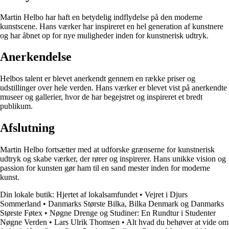
Martin Helbo har haft en betydelig indflydelse på den moderne
kunstscene. Hans værker har inspireret en hel generation af kunstnere
og har åbnet op for nye muligheder inden for kunstnerisk udtryk.
Anerkendelse
Helbos talent er blevet anerkendt gennem en række priser og
udstillinger over hele verden. Hans værker er blevet vist på anerkendte
museer og gallerier, hvor de har begejstret og inspireret et bredt
publikum.
Afslutning
Martin Helbo fortsætter med at udforske grænserne for kunstnerisk
udtryk og skabe værker, der rører og inspirerer. Hans unikke vision og
passion for kunsten gør ham til en sand mester inden for moderne
kunst.
Din lokale butik: Hjertet af lokalsamfundet
•
Vejret i Djurs
Sommerland
•
Danmarks Største Bilka, Bilka Denmark og Danmarks
Største Føtex
•
Nøgne Drenge og Studiner: En Rundtur i Studenter
Nøgne Verden
•
Lars Ulrik Thomsen
•
Alt hvad du behøver at vide om