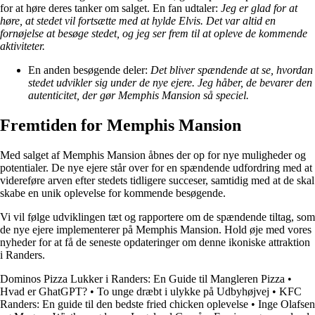
for at høre deres tanker om salget. En fan udtaler:
Jeg er glad for at
høre, at stedet vil fortsætte med at hylde Elvis. Det var altid en
fornøjelse at besøge stedet, og jeg ser frem til at opleve de kommende
aktiviteter.
En anden besøgende deler:
Det bliver spændende at se, hvordan
stedet udvikler sig under de nye ejere. Jeg håber, de bevarer den
autenticitet, der gør Memphis Mansion så speciel.
Fremtiden for Memphis Mansion
Med salget af Memphis Mansion åbnes der op for nye muligheder og
potentialer. De nye ejere står over for en spændende udfordring med at
videreføre arven efter stedets tidligere succeser, samtidig med at de skal
skabe en unik oplevelse for kommende besøgende.
Vi vil følge udviklingen tæt og rapportere om de spændende tiltag, som
de nye ejere implementerer på Memphis Mansion. Hold øje med vores
nyheder for at få de seneste opdateringer om denne ikoniske attraktion
i Randers.
Dominos Pizza Lukker i Randers: En Guide til Mangleren Pizza
•
Hvad er GhatGPT?
•
To unge dræbt i ulykke på Udbyhøjvej
•
KFC
Randers: En guide til den bedste fried chicken oplevelse
•
Inge Olafsen