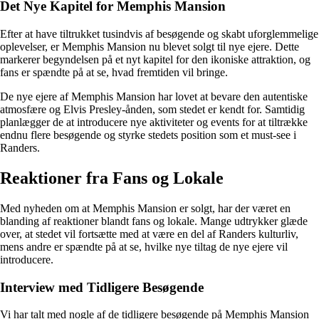
Det Nye Kapitel for Memphis Mansion
Efter at have tiltrukket tusindvis af besøgende og skabt uforglemmelige
oplevelser, er Memphis Mansion nu blevet solgt til nye ejere. Dette
markerer begyndelsen på et nyt kapitel for den ikoniske attraktion, og
fans er spændte på at se, hvad fremtiden vil bringe.
De nye ejere af Memphis Mansion har lovet at bevare den autentiske
atmosfære og Elvis Presley-ånden, som stedet er kendt for. Samtidig
planlægger de at introducere nye aktiviteter og events for at tiltrække
endnu flere besøgende og styrke stedets position som et must-see i
Randers.
Reaktioner fra Fans og Lokale
Med nyheden om at Memphis Mansion er solgt, har der været en
blanding af reaktioner blandt fans og lokale. Mange udtrykker glæde
over, at stedet vil fortsætte med at være en del af Randers kulturliv,
mens andre er spændte på at se, hvilke nye tiltag de nye ejere vil
introducere.
Interview med Tidligere Besøgende
Vi har talt med nogle af de tidligere besøgende på Memphis Mansion