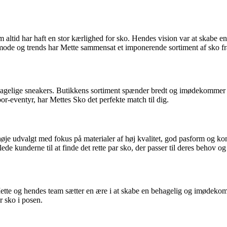
 altid har haft en stor kærlighed for sko. Hendes vision var at skabe e
or mode og trends har Mette sammensat et imponerende sortiment af sko 
 behagelige sneakers. Butikkens sortiment spænder bredt og imødekommer e
door-eventyr, har Mettes Sko det perfekte match til dig.
 nøje udvalgt med fokus på materialer af høj kvalitet, god pasform og ko
de kunderne til at finde det rette par sko, der passer til deres behov og
 Mette og hendes team sætter en ære i at skabe en behagelig og imødeko
ar sko i posen.