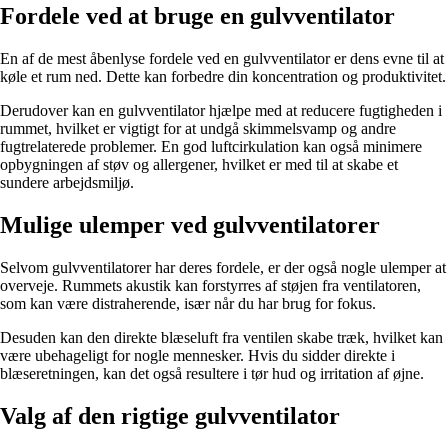
Fordele ved at bruge en gulvventilator
En af de mest åbenlyse fordele ved en gulvventilator er dens evne til at
køle et rum ned. Dette kan forbedre din koncentration og produktivitet.
Derudover kan en gulvventilator hjælpe med at reducere fugtigheden i
rummet, hvilket er vigtigt for at undgå skimmelsvamp og andre
fugtrelaterede problemer. En god luftcirkulation kan også minimere
opbygningen af støv og allergener, hvilket er med til at skabe et
sundere arbejdsmiljø.
Mulige ulemper ved gulvventilatorer
Selvom gulvventilatorer har deres fordele, er der også nogle ulemper at
overveje. Rummets akustik kan forstyrres af støjen fra ventilatoren,
som kan være distraherende, især når du har brug for fokus.
Desuden kan den direkte blæseluft fra ventilen skabe træk, hvilket kan
være ubehageligt for nogle mennesker. Hvis du sidder direkte i
blæseretningen, kan det også resultere i tør hud og irritation af øjne.
Valg af den rigtige gulvventilator