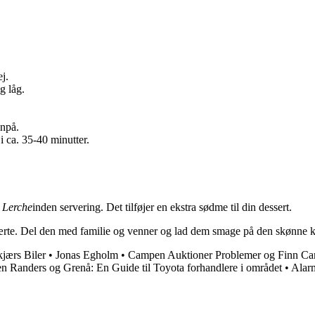
j.
og låg.
enpå.
i ca. 35-40 minutter.
 Lerche
inden servering. Det tilføjer en ekstra sødme til din dessert.
ske tærte. Del den med familie og venner og lad dem smage på den skønn
jærs Biler
•
Jonas Egholm
•
Campen Auktioner Problemer og Finn C
en Randers og Grenå: En Guide til Toyota forhandlere i området
•
Alarm