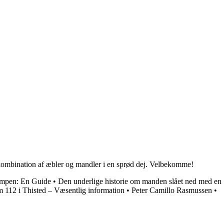
e kombination af æbler og mandler i en sprød dej. Velbekomme!
ampen: En Guide
•
Den underlige historie om manden slået ned med en
 112 i Thisted – Væsentlig information
•
Peter Camillo Rasmussen
•