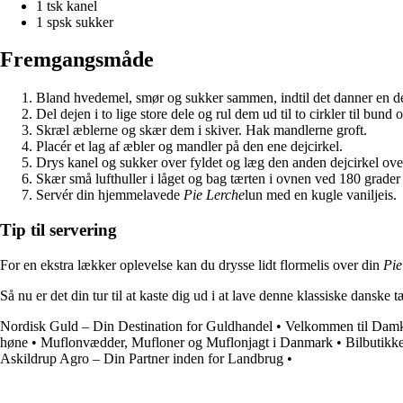
1 tsk kanel
1 spsk sukker
Fremgangsmåde
Bland hvedemel, smør og sukker sammen, indtil det danner en de
Del dejen i to lige store dele og rul dem ud til to cirkler til bund 
Skræl æblerne og skær dem i skiver. Hak mandlerne groft.
Placér et lag af æbler og mandler på den ene dejcirkel.
Drys kanel og sukker over fyldet og læg den anden dejcirkel ov
Skær små lufthuller i låget og bag tærten i ovnen ved 180 grader 
Servér din hjemmelavede
Pie Lerche
lun med en kugle vaniljeis.
Tip til servering
For en ekstra lækker oplevelse kan du drysse lidt flormelis over din
Pie
Så nu er det din tur til at kaste dig ud i at lave denne klassiske dan
Nordisk Guld – Din Destination for Guldhandel
•
Velkommen til Damk
høne
•
Muflonvædder, Mufloner og Muflonjagt i Danmark
•
Bilbutikk
Askildrup Agro – Din Partner inden for Landbrug
•