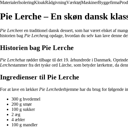
Materialer
Isolering
Kloak
Rådgivning
Værktøj
Maskiner
Byggefirma
Prod
Pie Lerche – En skøn dansk klas
Pie Lerche
er en traditionel dansk dessert, som har været elsket af mang
historien bag
Pie Lerche
og opdage, hvordan du selv kan lave denne del
Historien bag Pie Lerche
Pie Lerche
har rødder tilbage til det 19. århundrede i Danmark. Oprind
Lerche
stammer fra det tyske ord Lärche, som betyder lærketræ, da denne
Ingredienser til Pie Lerche
For at lave en lækker
Pie Lerche
derhjemme har du brug for følgende in
300 g hvedemel
200 g smør
100 g sukker
2 æg
4 æbler
100 g mandler