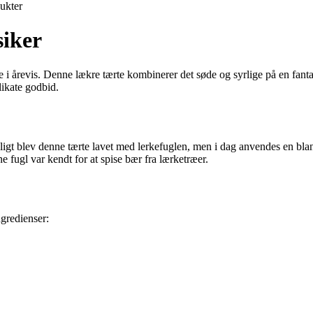
ukter
siker
e i årevis. Denne lækre tærte kombinerer det søde og syrlige på en fanta
ikate godbid.
eligt blev denne tærte lavet med lerkefuglen, men i dag anvendes en bl
 fugl var kendt for at spise bær fra lærketræer.
gredienser: