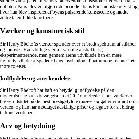
studere kunst på en af de mest anerkendte kunstskoler i verden. Hans
ophold i Paris blev en afgørende periode i hans kunstneriske udvikling,
hvor han blev inspireret af byens pulserende kunstscene og mødte
andre talentfulde kunstnere.
Værker og kunstnerisk stil
Sir Henry Ebeltofts værker spænder over et bredt spektrum af stilarter
og motiver. Hans tidlige værker var ofte abstrakte og
eksperimenterende, men gennem årene udviklede han en mere
figurativ stil, der afspejlede hans fascination af naturen og menneskets
indre følelser.
Indflydelse og anerkendelse
Sir Henry Ebeltoft har haft en betydelig indflydelse på den
modernistiske kunstbevægelse i det 20. århundrede. Hans værker er
blevet udstillet på de mest prestigefyldte museer og gallerier rundt om i
verden, og han har modtaget adskillige priser og legater for sit bidrag
til kunstverdenen.
Arv og betydning
Sir Henry Ebeltofts arv lever videre i dag gennem hans værker, der