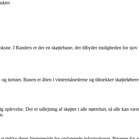
ukter
 voksne. I Randers er der en skøjtebane, der tilbyder muligheden for sj
 turister. Banen er åben i vintermånederne og tiltrækker skøjteløbere i 
g oplevelse. Der er udlejning af skøjter i alle størrelser, så alle kan 
n.
 at tjekke deres hjemmeside for opdaterede informationer. Priserne for a