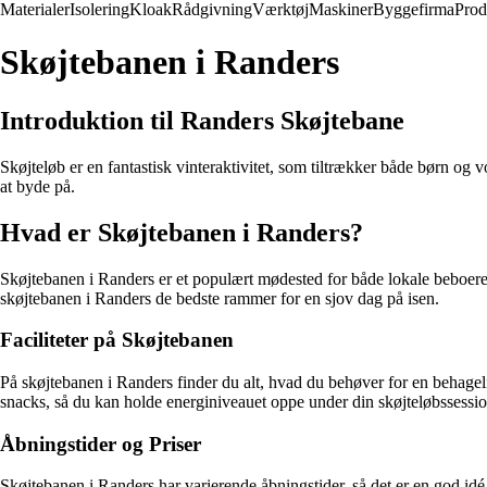
Materialer
Isolering
Kloak
Rådgivning
Værktøj
Maskiner
Byggefirma
Prod
Skøjtebanen i Randers
Introduktion til Randers Skøjtebane
Skøjteløb er en fantastisk vinteraktivitet, som tiltrækker både børn og
at byde på.
Hvad er Skøjtebanen i Randers?
Skøjtebanen i Randers er et populært mødested for både lokale beboere og
skøjtebanen i Randers de bedste rammer for en sjov dag på isen.
Faciliteter på Skøjtebanen
På skøjtebanen i Randers finder du alt, hvad du behøver for en behageli
snacks, så du kan holde energiniveauet oppe under din skøjteløbssessio
Åbningstider og Priser
Skøjtebanen i Randers har varierende åbningstider, så det er en god idé