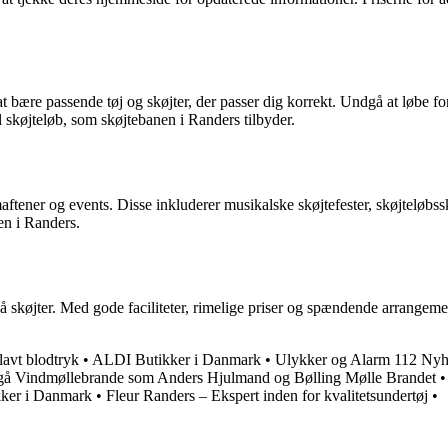
t bære passende tøj og skøjter, der passer dig korrekt. Undgå at løbe fo
l skøjteløb, som skøjtebanen i Randers tilbyder.
ftener og events. Disse inkluderer musikalske skøjtefester, skøjteløbs
en i Randers.
å på skøjter. Med gode faciliteter, rimelige priser og spændende arrange
lavt blodtryk
•
ALDI Butikker i Danmark
•
Ulykker og Alarm 112 Nyh
dgå Vindmøllebrande som Anders Hjulmand og Bølling Mølle Brandet
ker i Danmark
•
Fleur Randers – Ekspert inden for kvalitetsundertøj
•