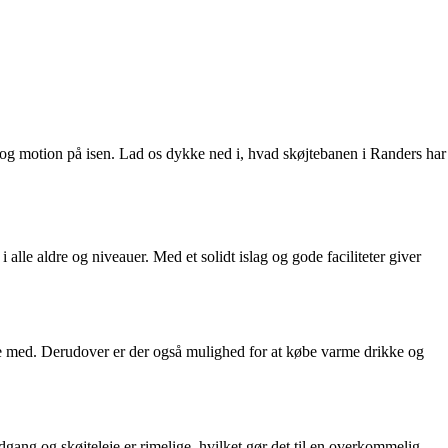
ov og motion på isen. Lad os dykke ned i, hvad skøjtebanen i Randers har
alle aldre og niveauer. Med et solidt islag og gode faciliteter giver
være med. Derudover er der også mulighed for at købe varme drikke og
dgang og skøjteleje er rimelige, hvilket gør det til en overkommelig