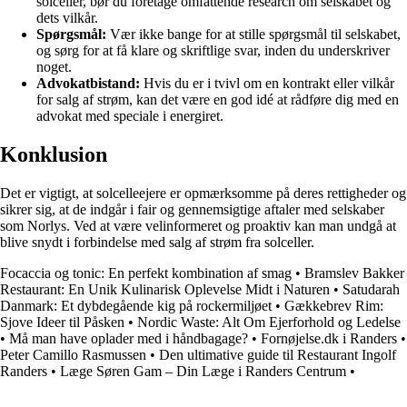
solceller, bør du foretage omfattende research om selskabet og
dets vilkår.
Spørgsmål:
Vær ikke bange for at stille spørgsmål til selskabet,
og sørg for at få klare og skriftlige svar, inden du underskriver
noget.
Advokatbistand:
Hvis du er i tvivl om en kontrakt eller vilkår
for salg af strøm, kan det være en god idé at rådføre dig med en
advokat med speciale i energiret.
Konklusion
Det er vigtigt, at solcelleejere er opmærksomme på deres rettigheder og
sikrer sig, at de indgår i fair og gennemsigtige aftaler med selskaber
som Norlys. Ved at være velinformeret og proaktiv kan man undgå at
blive snydt i forbindelse med salg af strøm fra solceller.
Focaccia og tonic: En perfekt kombination af smag
•
Bramslev Bakker
Restaurant: En Unik Kulinarisk Oplevelse Midt i Naturen
•
Satudarah
Danmark: Et dybdegående kig på rockermiljøet
•
Gækkebrev Rim:
Sjove Ideer til Påsken
•
Nordic Waste: Alt Om Ejerforhold og Ledelse
•
Må man have oplader med i håndbagage?
•
Fornøjelse.dk i Randers
•
Peter Camillo Rasmussen
•
Den ultimative guide til Restaurant Ingolf
Randers
•
Læge Søren Gam – Din Læge i Randers Centrum
•