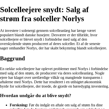
Solcelleejere snydt: Salg af
strøm fra solceller Norlys
At investere i solenergi gennem solcelleanlæg har længe været
populært blandt danske husejere. Desværre er der tilfælde, hvor
solcelleejere er blevet snydt i forbindelse med salg af den
overskydende strøm produceret af deres solceller. Et af de seneste
sager omhandler Norlys, der har skabt bekymring blandt solcelleejere.
Baggrund
En række solcelleejere har oplevet problemer med Norlys i forbindelse
med salg af den strøm, de producerer via deres solcelleanlæg. Nogle
ejere har klaget over uretfærdige vilkår og manglende transparens i
aftalerne med Norlys. Dette har resulteret i en utilsigtet økonomisk
byrde for solcelleejere, der troede, de gjorde en bæredygtig investering.
Hvordan undgår du at blive snydt?
Forskning:
Før du indgår en aftale om salg af strøm fra dine