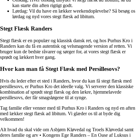
kan starte din aften rigtigt godt.
Lørdag: Vil du have en lækker weekendoplevelse? Så besøg os
lørdag og nyd vores stegt flæsk ad libitum.
Stegt Flæsk Randers
Stegt flæsk er en populær og klassisk dansk ret, og hos Purhus Kro i
Randers kan du få en autentisk og velsmagende version af retten. Vi
bruger kun de bedste råvarer og sørger for, at vores stegt flæsk er
sprødt og lækkert hver gang.
Hvor kan man få Stegt Flæsk med Persillesovs?
Hvis du leder efter et sted i Randers, hvor du kan få stegt flæsk med
persillesovs, er Purhus Kro det ideelle valg. Vi serverer den klassiske
kombination af sprødt stegt flæsk og den lækre, hjemmelavede
persillesovs, der får smagsløgene til at synge.
Tag familie eller venner med til Purhus Kro i Randers og nyd en aften
med lækker stegt flæsk ad libitum. Vi glæder os til at byde dig
velkommen!
Alt hvad du skal vide om Asbjørn Kløvedal og Troels Kløvedal samt
deres familie og arv
•
Kongens Ege Randers – En Oase af Luksus i