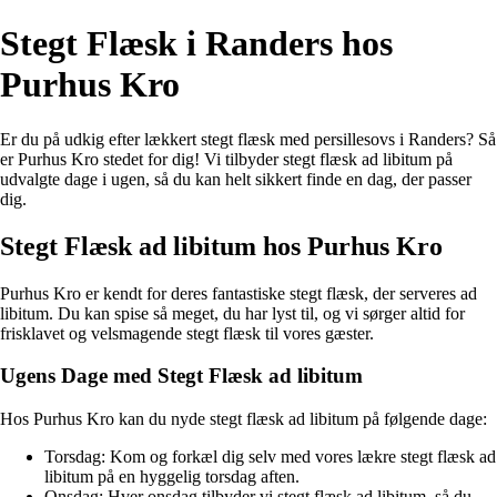
Stegt Flæsk i Randers hos
Purhus Kro
Er du på udkig efter lækkert stegt flæsk med persillesovs i Randers? Så
er Purhus Kro stedet for dig! Vi tilbyder stegt flæsk ad libitum på
udvalgte dage i ugen, så du kan helt sikkert finde en dag, der passer
dig.
Stegt Flæsk ad libitum hos Purhus Kro
Purhus Kro er kendt for deres fantastiske stegt flæsk, der serveres ad
libitum. Du kan spise så meget, du har lyst til, og vi sørger altid for
frisklavet og velsmagende stegt flæsk til vores gæster.
Ugens Dage med Stegt Flæsk ad libitum
Hos Purhus Kro kan du nyde stegt flæsk ad libitum på følgende dage:
Torsdag: Kom og forkæl dig selv med vores lækre stegt flæsk ad
libitum på en hyggelig torsdag aften.
Onsdag: Hver onsdag tilbyder vi stegt flæsk ad libitum, så du