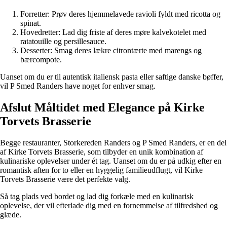
Forretter: Prøv deres hjemmelavede ravioli fyldt med ricotta og
spinat.
Hovedretter: Lad dig friste af deres møre kalvekotelet med
ratatouille og persillesauce.
Desserter: Smag deres lækre citrontærte med marengs og
bærcompote.
Uanset om du er til autentisk italiensk pasta eller saftige danske bøffer,
vil P Smed Randers have noget for enhver smag.
Afslut Måltidet med Elegance på Kirke
Torvets Brasserie
Begge restauranter, Storkereden Randers og P Smed Randers, er en del
af Kirke Torvets Brasserie, som tilbyder en unik kombination af
kulinariske oplevelser under ét tag. Uanset om du er på udkig efter en
romantisk aften for to eller en hyggelig familieudflugt, vil Kirke
Torvets Brasserie være det perfekte valg.
Så tag plads ved bordet og lad dig forkæle med en kulinarisk
oplevelse, der vil efterlade dig med en fornemmelse af tilfredshed og
glæde.