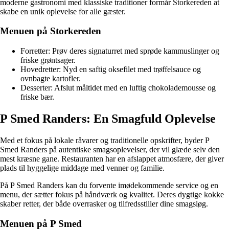
moderne gastronomi med klassiske traditioner formår Storkereden at
skabe en unik oplevelse for alle gæster.
Menuen på Storkereden
Forretter: Prøv deres signaturret med sprøde kammuslinger og
friske grøntsager.
Hovedretter: Nyd en saftig oksefilet med trøffelsauce og
ovnbagte kartofler.
Desserter: Afslut måltidet med en luftig chokolademousse og
friske bær.
P Smed Randers: En Smagfuld Oplevelse
Med et fokus på lokale råvarer og traditionelle opskrifter, byder P
Smed Randers på autentiske smagsoplevelser, der vil glæde selv den
mest kræsne gane. Restauranten har en afslappet atmosfære, der giver
plads til hyggelige middage med venner og familie.
På P Smed Randers kan du forvente imødekommende service og en
menu, der sætter fokus på håndværk og kvalitet. Deres dygtige kokke
skaber retter, der både overrasker og tilfredsstiller dine smagsløg.
Menuen på P Smed