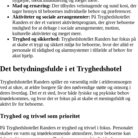
hygiejne, medicinhåndtering og meget mere.
Mad og ernæring:
Der tilbydes velsmagende og sund kost, der
tager hensyn til beboernes individuelle behov og præferencer.
Aktiviteter og sociale arrangementer:
På Tryghedshotellet
Randers er der et varieret aktivitetsprogram, der giver beboerne
mulighed for at deltage i sociale arrangementer, motion,
kulturelle aktiviteter og meget mere.
Tryghed og sikkerhed:
Tryghedshotellet Randers har fokus på
at skabe et trygt og sikkert miljø for beboerne, hvor der altid er
personale til rådighed og alarmsystemer i tilfælde af behov for
akut hjælp.
Det betydningsfulde i et Tryghedshotel
Tryghedshotellet Randers spiller en væsentlig rolle i ældreomsorgen
ved at sikre, at ældre borgere får den nødvendige støtte og omsorg i
deres hverdag. Det er et sted, hvor både fysiske og psykiske behov
imødekommes, og hvor der er fokus på at skabe et meningsfuldt og
aktivt liv for beboerne.
Tryghed og trivsel som prioritet
På Tryghedshotellet Randers er tryghed og trivsel i fokus. Personalet
skaber en varm og imødekommende atmosfære, hvor beboerne kan