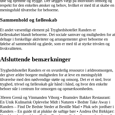
føle sig hjemme og trygge. Der lægges vægt på individuel omsorg og
respekt for den enkeltes ønsker og behov, hvilket er med til at skabe en
meningsfuld tilværelse for beboerne.
Sammenhold og fællesskab
Et andet væsentligt element på Tryghedshotellet Randers er
fællesskabet blandt beboerne. Det sociale samvær og muligheden for at
deltage i forskellige aktiviteter og arrangementer giver beboerne en
følelse af sammenhold og glæde, som er med til at styrke trivslen og
livskvaliteten.
Afsluttende bemærkninger
Tryghedshotellet Randers er en uvurderlig ressource i ældreomsorgen,
der giver ældre borgere muligheden for at leve en meningsfyldt
tilværelse med den nødvendige støtte og omsorg. Det er et sted, hvor
tryghed, trivsel og fællesskab går hånd i hånd, og hvor den enkelte
beboer står i centrum for omsorgen og opmærksomheden.
30eren Grenå og Vinmanden Viborg
•
Bramslev Bakker Restaurant:
En Unik Kulinarisk Oplevelse Midt i Naturen
•
Bedste Take Away i
Randers – Find De Bedste Steder at Bestille Mad
•
Pluk selv jordbær i
Randers – En guide til at plukke de saftige bær
•
Andrea Øst Birkkjær: