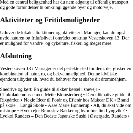
Med en central beliggenhed har du nem adgang til offentlig transport
og gode forbindelser til omkringliggende byer og motorveje.
Aktiviteter og Fritidsmuligheder
Udover de lokale attraktioner og aktiviteter i Mariager, kan du også
nyde naturen og friluftslivet i området omkring Vesterskoven 13. Der
er mulighed for vandre- og cykelture, fiskeri og meget mere.
Afslutning
Vesterskoven 13 i Mariager er det perfekte sted for dem, der ønsker en
kombination af natur, ro, og bekvemmelighed. Denne idylliske
ejendom tilbyder alt, hvad du behøver for at skabe dit drømmehjem.
Snedrive og kørt: En guide til sikker kørsel i snevejr
•
Chokolademousse med Mette Blomsterberg
•
Den ultimative guide til
Rixgården
•
Negle Ideer til Forår og Efterår hos Makear DK
•
Brand
på skole – Langå Skole
•
Aase Marie Bønnerup
•
Alt, du skal vide om
misirope
•
Hvem ejer Bramslev Bakker og hvor bor Jim Lyngvild?
•
Lyokoi Randers – Den Bedste Japanske Sushi i Østergade, Randers
•