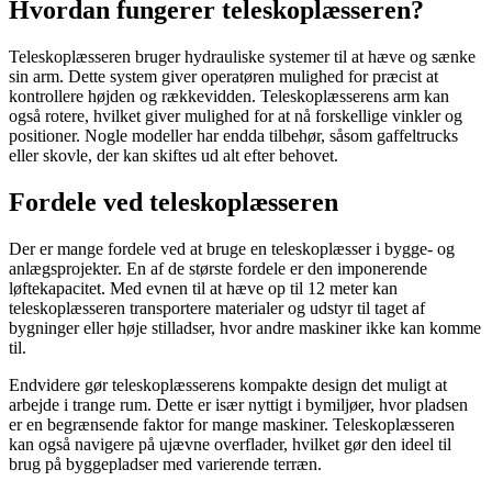
Hvordan fungerer teleskoplæsseren?
Teleskoplæsseren bruger hydrauliske systemer til at hæve og sænke
sin arm. Dette system giver operatøren mulighed for præcist at
kontrollere højden og rækkevidden. Teleskoplæsserens arm kan
også rotere, hvilket giver mulighed for at nå forskellige vinkler og
positioner. Nogle modeller har endda tilbehør, såsom gaffeltrucks
eller skovle, der kan skiftes ud alt efter behovet.
Fordele ved teleskoplæsseren
Der er mange fordele ved at bruge en teleskoplæsser i bygge- og
anlægsprojekter. En af de største fordele er den imponerende
løftekapacitet. Med evnen til at hæve op til 12 meter kan
teleskoplæsseren transportere materialer og udstyr til taget af
bygninger eller høje stilladser, hvor andre maskiner ikke kan komme
til.
Endvidere gør teleskoplæsserens kompakte design det muligt at
arbejde i trange rum. Dette er især nyttigt i bymiljøer, hvor pladsen
er en begrænsende faktor for mange maskiner. Teleskoplæsseren
kan også navigere på ujævne overflader, hvilket gør den ideel til
brug på byggepladser med varierende terræn.