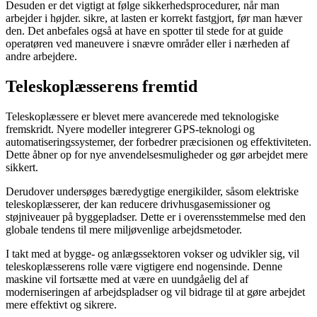
Desuden er det vigtigt at følge sikkerhedsprocedurer, når man
arbejder i højder. sikre, at lasten er korrekt fastgjort, før man hæver
den. Det anbefales også at have en spotter til stede for at guide
operatøren ved maneuvere i snævre områder eller i nærheden af
andre arbejdere.
Teleskoplæsserens fremtid
Teleskoplæssere er blevet mere avancerede med teknologiske
fremskridt. Nyere modeller integrerer GPS-teknologi og
automatiseringssystemer, der forbedrer præcisionen og effektiviteten.
Dette åbner op for nye anvendelsesmuligheder og gør arbejdet mere
sikkert.
Derudover undersøges bæredygtige energikilder, såsom elektriske
teleskoplæsserer, der kan reducere drivhusgasemissioner og
støjniveauer på byggepladser. Dette er i overensstemmelse med den
globale tendens til mere miljøvenlige arbejdsmetoder.
I takt med at bygge- og anlægssektoren vokser og udvikler sig, vil
teleskoplæsserens rolle være vigtigere end nogensinde. Denne
maskine vil fortsætte med at være en uundgåelig del af
moderniseringen af arbejdspladser og vil bidrage til at gøre arbejdet
mere effektivt og sikrere.