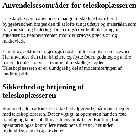
Anvendelsesområder for teleskoplæsseren
Teleskoplæsseren anvendes i mange forskellige brancher. I
byggebranchen bruges den til at løfte tungt udstyr og materialer, som
træ, mursten og isolering. Den er også nyttig til placering af
stilladser og betonelementer, hvor der kræves præcision og
rækkevidde.
Landbrugssektoren drager også fordel af teleskoplæsserens evner.
Her anvendes den til at håndtere og flytte foder, gødning og andre
materialer, der kræver hævning til forskellige højder.
Teleskoplæsseren er en uundgåelig del af moderniseringen af
landbrugsdrift.
Sikkerhed og betjening af
teleskoplæsseren
Som med alle maskiner er sikkerhed afgørende, når man arbejder
med teleskoplæsseren. Det er vigtigt, at operatøren har den rette
træning og kendskab til maskinens funktioner. Før brug bør
operatøren også kontrollere maskinens tilstand, herunder
hydrauliksystemet og dækkene.