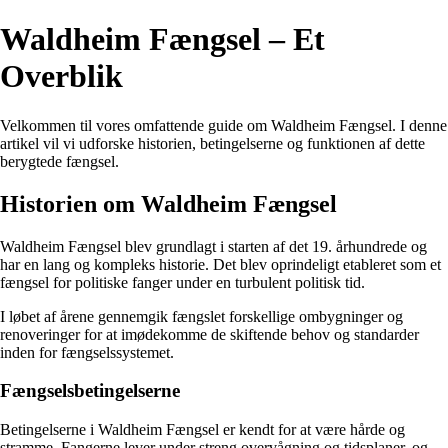
Waldheim Fængsel – Et
Overblik
Velkommen til vores omfattende guide om Waldheim Fængsel. I denne
artikel vil vi udforske historien, betingelserne og funktionen af dette
berygtede fængsel.
Historien om Waldheim Fængsel
Waldheim Fængsel blev grundlagt i starten af det 19. århundrede og
har en lang og kompleks historie. Det blev oprindeligt etableret som et
fængsel for politiske fanger under en turbulent politisk tid.
I løbet af årene gennemgik fængslet forskellige ombygninger og
renoveringer for at imødekomme de skiftende behov og standarder
inden for fængselssystemet.
Fængselsbetingelserne
Betingelserne i Waldheim Fængsel er kendt for at være hårde og
stramme. Fangerne lever under streng overvågning og tidsplaner, og