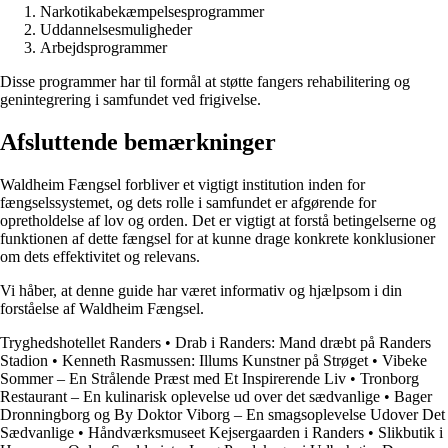
Narkotikabekæmpelsesprogrammer
Uddannelsesmuligheder
Arbejdsprogrammer
Disse programmer har til formål at støtte fangers rehabilitering og
genintegrering i samfundet ved frigivelse.
Afsluttende bemærkninger
Waldheim Fængsel forbliver et vigtigt institution inden for
fængselssystemet, og dets rolle i samfundet er afgørende for
opretholdelse af lov og orden. Det er vigtigt at forstå betingelserne og
funktionen af dette fængsel for at kunne drage konkrete konklusioner
om dets effektivitet og relevans.
Vi håber, at denne guide har været informativ og hjælpsom i din
forståelse af Waldheim Fængsel.
Tryghedshotellet Randers
•
Drab i Randers: Mand dræbt på Randers
Stadion
•
Kenneth Rasmussen: Illums Kunstner på Strøget
•
Vibeke
Sommer – En Strålende Præst med Et Inspirerende Liv
•
Tronborg
Restaurant – En kulinarisk oplevelse ud over det sædvanlige
•
Bager
Dronningborg og By Doktor Viborg – En smagsoplevelse Udover Det
Sædvanlige
•
Håndværksmuseet Kejsergaarden i Randers
•
Slikbutik i