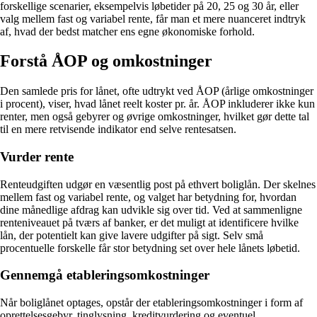
forskellige scenarier, eksempelvis løbetider på 20, 25 og 30 år, eller
valg mellem fast og variabel rente, får man et mere nuanceret indtryk
af, hvad der bedst matcher ens egne økonomiske forhold.
Forstå ÅOP og omkostninger
Den samlede pris for lånet, ofte udtrykt ved ÅOP (årlige omkostninger
i procent), viser, hvad lånet reelt koster pr. år. ÅOP inkluderer ikke kun
renter, men også gebyrer og øvrige omkostninger, hvilket gør dette tal
til en mere retvisende indikator end selve rentesatsen.
Vurder rente
Renteudgiften udgør en væsentlig post på ethvert boliglån. Der skelnes
mellem fast og variabel rente, og valget har betydning for, hvordan
dine månedlige afdrag kan udvikle sig over tid. Ved at sammenligne
renteniveauet på tværs af banker, er det muligt at identificere hvilke
lån, der potentielt kan give lavere udgifter på sigt. Selv små
procentuelle forskelle får stor betydning set over hele lånets løbetid.
Gennemgå etableringsomkostninger
Når boliglånet optages, opstår der etableringsomkostninger i form af
oprettelsesgebyr, tinglysning, kreditvurdering og eventuel