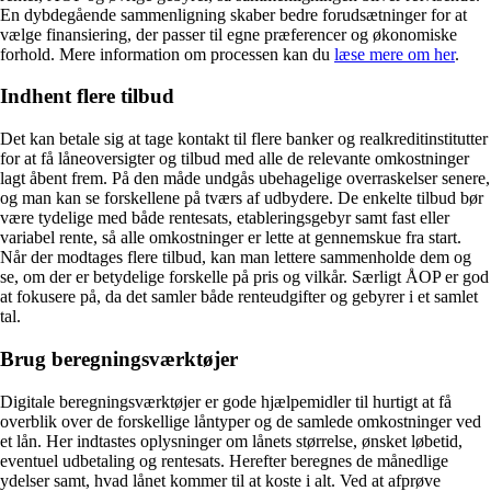
En dybdegående sammenligning skaber bedre forudsætninger for at
vælge finansiering, der passer til egne præferencer og økonomiske
forhold. Mere information om processen kan du
læse mere om her
.
Indhent flere tilbud
Det kan betale sig at tage kontakt til flere banker og realkreditinstitutter
for at få låneoversigter og tilbud med alle de relevante omkostninger
lagt åbent frem. På den måde undgås ubehagelige overraskelser senere,
og man kan se forskellene på tværs af udbydere. De enkelte tilbud bør
være tydelige med både rentesats, etableringsgebyr samt fast eller
variabel rente, så alle omkostninger er lette at gennemskue fra start.
Når der modtages flere tilbud, kan man lettere sammenholde dem og
se, om der er betydelige forskelle på pris og vilkår. Særligt ÅOP er god
at fokusere på, da det samler både renteudgifter og gebyrer i et samlet
tal.
Brug beregningsværktøjer
Digitale beregningsværktøjer er gode hjælpemidler til hurtigt at få
overblik over de forskellige låntyper og de samlede omkostninger ved
et lån. Her indtastes oplysninger om lånets størrelse, ønsket løbetid,
eventuel udbetaling og rentesats. Herefter beregnes de månedlige
ydelser samt, hvad lånet kommer til at koste i alt. Ved at afprøve