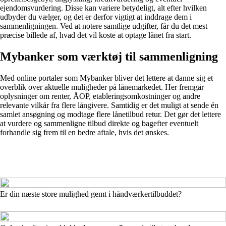
ejendomsvurdering. Disse kan variere betydeligt, alt efter hvilken
udbyder du vælger, og det er derfor vigtigt at inddrage dem i
sammenligningen. Ved at notere samtlige udgifter, får du det mest
præcise billede af, hvad det vil koste at optage lånet fra start.
Mybanker som værktøj til sammenligning
Med online portaler som Mybanker bliver det lettere at danne sig et
overblik over aktuelle muligheder på lånemarkedet. Her fremgår
oplysninger om renter, ÅOP, etableringsomkostninger og andre
relevante vilkår fra flere långivere. Samtidig er det muligt at sende én
samlet ansøgning og modtage flere lånetilbud retur. Det gør det lettere
at vurdere og sammenligne tilbud direkte og bagefter eventuelt
forhandle sig frem til en bedre aftale, hvis det ønskes.
Er din næste store mulighed gemt i håndværkertilbuddet?