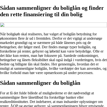
Sådan sammenligner du boliglån og finder
den rette finansiering til din bolig
Når boligkøb skal realiseres, har valget af boliglån betydning for
økonomien flere år ud i fremtiden. Derfor er det vigtigt at undersøge
markedet grundigt og se nærmere på både lånenes pris og de
betingelser, der følger med. Der findes mange typer boliglån, og
forskellene på renter, gebyrer og løbetid kan være betydelige. Ofte er
det ikke kun renten, man bør fokusere på. Samlede omkostninger,
betingelser og lånets fleksibilitet skal også indgå i vurderingen, hvis det
bedste og billigste lån skal findes. Her gennemgås, hvordan det er
muligt at sammenligne boliglån, hvilke værktøjer der kan anvendes, og
hvilke forhold man bør være opmærksom på under processen.
Sådan sammenligner du boliglån
For at få det fulde billede af mulighederne er det nødvendigt at
sammenligne flere lånetilbud fra forskellige banker eller
realkreditinstitutter. Det indebærer, at man indsamler oplysninger om
renter, ÅOP og øvrige gebyrer, så sammenligningen bliver retvisende.